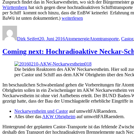
Zuspruch findet das in Neckarwestheim, wo sich der Bürgermeister ge
Württemberg
hat sich gegen diese hochradioaktiven Schiffstransport
per Schiff kommt noch hinzu, dass die EnBW keinerlei Erfahrung m
„Hochradioaktiver
BaWü ist unten dokumentiert.)
weiterlesen
Schiffsverkehr
Autor
Veröffentlicht
Kategorien
Schlagwörter
mit
am
Castor:
Dirk Seifert
20. Juni 2016
Atomenergie
Atomtransporte
,
Castor
Neckarwestheim
und
Coming next: Hochradioaktive Neckar-Schi
BUND
verweigern
Annahme“
Die beiden Reaktoren des AKW Neckarwestheim. Hier soll zus
per Castor und Schiff aus dem AKW Obrigheim über den Necka
Im beschaulichen Schwabenland gehen die Vorbereitungen für Atomtr
Obrigheim sollen in ein Zwischenlager im AKW Neckarwestheim verfr
Neckarwestheim ist ohne viel Aufhebens erteilt. Der BUND Baden-Wür
gezeigt hatte, dass der Bau der Umschlagstelle erhebliche Eingriffe 
Neckarwestheim und Castor
auf umweltFAIRaendern.
Alles über das
AKW Obrigheim
auf umweltFAIRaendern.
Hintergrund der geplanten Castor-Transporte ist das fehlende Zwisch
deshalb den Transport der hochradioaktiven Brennelemente nach Necka