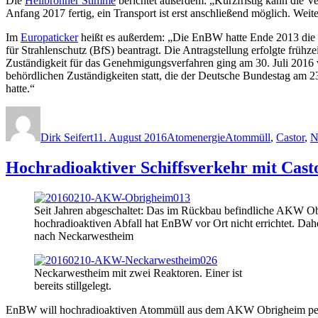
Die
Heilbronner Stimme
berichtet außerdem: „Kurzfristig kann die Ve
Anfang 2017 fertig, ein Transport ist erst anschließend möglich. W
Im
Europaticker
heißt es außerdem: „Die EnBW hatte Ende 2013 die
für Strahlenschutz (BfS) beantragt. Die Antragstellung erfolgte fr
Zuständigkeit für das Genehmigungsverfahren ging am 30. Juli 2016 
behördlichen Zuständigkeiten statt, die der Deutsche Bundestag am 
hatte.“
Autor
Veröffentlicht
Kategorien
Schlagwörter
am
Dirk Seifert
11. August 2016
Atomenergie
Atommüll
,
Castor
,
N
Hochradioaktiver Schiffsverkehr mit Ca
Seit Jahren abgeschaltet: Das im Rückbau befindliche AKW Ob
hochradioaktiven Abfall hat EnBW vor Ort nicht errichtet. Dahe
nach Neckarwestheim
Neckarwestheim mit zwei Reaktoren. Einer ist
bereits stillgelegt.
EnBW will hochradioaktiven Atommüll aus dem AKW Obrigheim per S