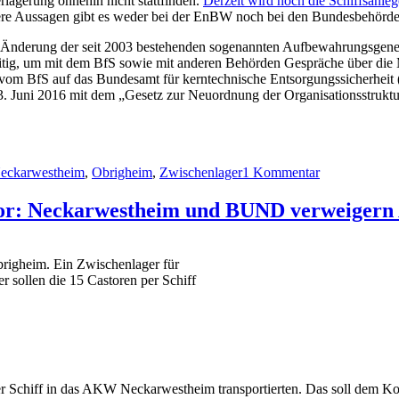
rlagerung ohnehin nicht stattfinden.
Derzeit wird noch die Schiffsanle
eitere Aussagen gibt es weder bei der EnBW noch bei den Bundesbehörd
 Änderung der seit 2003 bestehenden sogenannten Aufbewahrungsgen
ühzeitig, um mit dem BfS sowie mit anderen Behörden Gespräche über d
vom BfS auf das Bundesamt für kerntechnische Entsorgungssicherheit 
23. Juni 2016 mit dem „Gesetz zur Neuordnung der Organisationsstrukt
zu
Ohne
eckarwestheim
,
Obrigheim
,
Zwischenlager
1 Kommentar
Öffentlichkeit
Hochradioakti
Atommüll
stor: Neckarwestheim und BUND verweiger
aus
Obrigheim
darf
righeim. Ein Zwischenlager für
in
r sollen die 15 Castoren per Schiff
Neckarwesth
zwischengelag
werden
chiff in das AKW Neckarwestheim transportierten. Das soll dem Kon