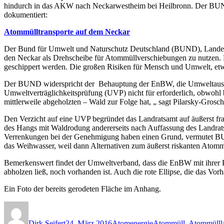
hindurch in das AKW nach Neckarwestheim bei Heilbronn. Der BUND
dokumentiert:
Atommülltransporte auf dem Neckar
Der Bund für Umwelt und Naturschutz Deutschland (BUND), Landesv
den Neckar als Drehscheibe für Atommüllverschiebungen zu nutzen. 
geschippert werden. Die großen Risiken für Mensch und Umwelt, etwa
Der BUND widerspricht der Behauptung der EnBW, die Umweltauswir
Umweltverträglichkeitsprüfung (UVP) nicht für erforderlich, obwohl b
mittlerweile abgeholzten – Wald zur Folge hat, „ sagt Pilarsky-Grosch
Den Verzicht auf eine UVP begründet das Landratsamt auf äußerst f
des Hangs mit Waldrodung andererseits nach Auffassung des Landrats
Verrenkungen bei der Genehmigung haben einen Grund, vermutet BU
das Weihwasser, weil dann Alternativen zum äußerst riskanten Atomm
Bemerkenswert findet der Umweltverband, dass die EnBW mit ihrer Pr
abholzen ließ, noch vorhanden ist. Auch die rote Ellipse, die das Vo
Ein Foto der bereits gerodeten Fläche im Anhang.
Autor
Veröffentlicht
Kategorien
Schlagwörter
am
Dirk Seifert
24. März 2016
Atomenergie
Atommüll
,
Atommülll