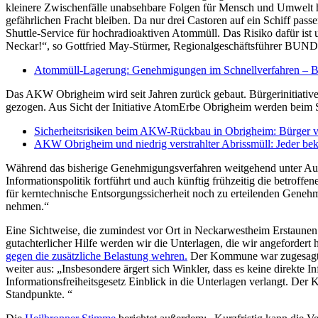
kleinere Zwischenfälle unabsehbare Folgen für Mensch und Umwelt hab
gefährlichen Fracht bleiben. Da nur drei Castoren auf ein Schiff p
Shuttle-Service für hochradioaktiven Atommüll. Das Risiko dafür ist
Neckar!“, so Gottfried May-Stürmer, Regionalgeschäftsführer BUND
Atommüll-Lagerung: Genehmigungen im Schnellverfahren – Beh
Das AKW Obrigheim wird seit Jahren zurück gebaut. Bürgerinitiativen
gezogen. Aus Sicht der Initiative AtomErbe Obrigheim werden beim St
Sicherheitsrisiken beim AKW-Rückbau in Obrigheim: Bürger v
AKW Obrigheim und niedrig verstrahlter Abrissmüll: Jeder b
Während das bisherige Genehmigungsverfahren weitgehend unter Aussch
Informationspolitik fortführt und auch künftig frühzeitig die betro
für kerntechnische Entsorgungssicherheit noch zu erteilenden Genehm
nehmen.“
Eine Sichtweise, die zumindest vor Ort in Neckarwestheim Erstaunen
gutachterlicher Hilfe werden wir die Unterlagen, die wir angefordert
gegen die zusätzliche Belastung wehren.
Der Kommune war zugesagt w
weiter aus: „Insbesondere ärgert sich Winkler, dass es keine direkt
Informationsfreiheitsgesetz Einblick in die Unterlagen verlangt. De
Standpunkte. “