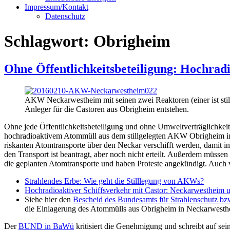
Impressum/Kontakt
Datenschutz
Schlagwort:
Obrigheim
Ohne Öffentlichkeitsbeteiligung: Hochra
AKW Neckarwestheim mit seinen zwei Reaktoren (einer ist stillg
Anleger für die Castoren aus Obrigheim entstehen.
Ohne jede Öffentlichkeitsbeteiligung und ohne Umweltverträglichkei
hochradioaktivem Atommüll aus dem stillgelegten AKW Obrigheim i
riskanten Atomtransporte über den Neckar verschifft werden, damit 
den Transport ist beantragt, aber noch nicht erteilt. Außerdem müsse
die geplanten Atomtransporte und haben Proteste angekündigt. Auch v
Strahlendes Erbe: Wie geht die Stilllegung von AKWs?
Hochradioaktiver Schiffsverkehr mit Castor: Neckarwesthe
Siehe hier den
Bescheid des Bundesamts für Strahlenschutz bz
die Einlagerung des Atommülls aus Obrigheim in Neckarwesthei
Der
BUND in BaWü
kritisiert die Genehmigung und schreibt auf se