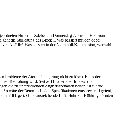
Hochradioaktive
Neckar-
Schifffahrt
mit
Castor
geordneten Hubertus Zdebel am Donnerstag-Abend in Heilbronn,
ht die Stilllegung des Block 1, was passiert mit den dabei
ktiven Abfälle? Was passiert in der Atommüll-Kommission, wer zahlt
ten Probleme der Atommülllagerung nicht zu lösen. Eines der
enormen Bedrohung wird. Seit 2011 haben die Bundes- und
die zu unterstellenden Angriffsszenarien helfen, ist für die
 So wäre der Beton nicht den Spezifikationen entsprechend gefertigt
 Atommüll lagert. Ohne ausreichende Luftabfuhr zur Kühlung könnten