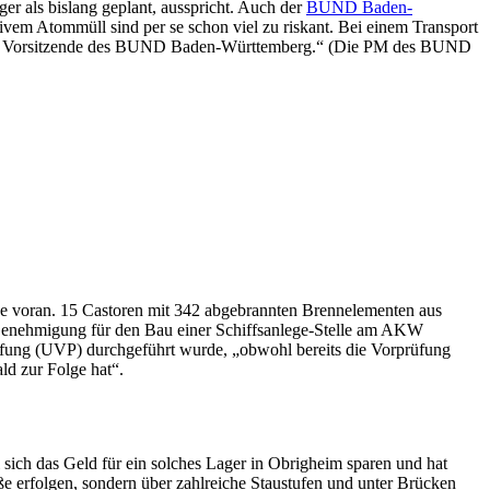
r als bislang geplant, ausspricht. Auch der
BUND Baden-
ivem Atommüll sind per se schon viel zu riskant. Bei einem Transport
nder, Vorsitzende des BUND Baden-Württemberg.“ (Die PM des BUND
dioaktiver
sverkehr
:
rwestheim
D
gern
hme
se voran. 15 Castoren mit 342 abgebrannten Brennelementen aus
 Genehmigung für den Bau einer Schiffsanlege-Stelle am AKW
rüfung (UVP) durchgeführt wurde, „obwohl bereits die Vorprüfung
ld zur Folge hat“.
sich das Geld für ein solches Lager in Obrigheim sparen und hat
e erfolgen, sondern über zahlreiche Staustufen und unter Brücken