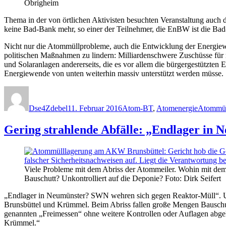
Obrigheim
Thema in der von örtlichen Aktivisten besuchten Veranstaltung auc
keine Bad-Bank mehr, so einer der Teilnehmer, die EnBW ist die Ba
Nicht nur die Atommüllprobleme, auch die Entwicklung der Energiew
politischen Maßnahmen zu lindern: Milliardenschwere Zuschüsse für
und Solaranlagen andererseits, die es vor allem die bürgergestützten
Energiewende von unten weiterhin massiv unterstützt werden müsse.
Autor
Veröffentlicht
Kategorien
Schlagwö
am
Dse4Zdebel
11. Februar 2016
Atom-BT
,
Atomenergie
Atommül
Gering strahlende Abfälle: „Endlager in
Viele Probleme mit dem Abriss der Atommeiler. Wohin mit dem s
Bauschutt? Unkontrolliert auf die Deponie? Foto: Dirk Seifert
„Endlager in Neumünster? SWN wehren sich gegen Reaktor-Müll“. Unt
Brunsbüttel und Krümmel. Beim Abriss fallen große Mengen Bauschutt 
genannten „Freimessen“ ohne weitere Kontrollen oder Auflagen abgela
Krümmel.“