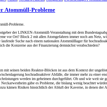
er Atommüll-Probleme
mmüll-Probleme.
 Gastgeber der LINKEN-Atommüll-Veranstaltung mit dem Bundestagsab
e vor Ort? Block 2 mit allen Atomgefahren immer noch am Netz, wie ge
ie laufende Suche nach einem nationalen Atommülllager für hochradioa
sich die Konzerne aus der Finanzierung demnächst verabschieden?
im mit seinen beiden Reaktor-Blöcken ist aus dem Kontext der ungelös
 Zwischenlagerung hochradioaktiver Abfälle, die immer mehr zu einer 
rüstungen werden im geheimen durchgeführt. Ob und wie weit sie gegen 
 Neckarwestheim gäbe es Probleme, die bislang wenig beachtet würden:
inzu kämen Risiken hinsichtlich der Abluft der Kaverne, in denen der