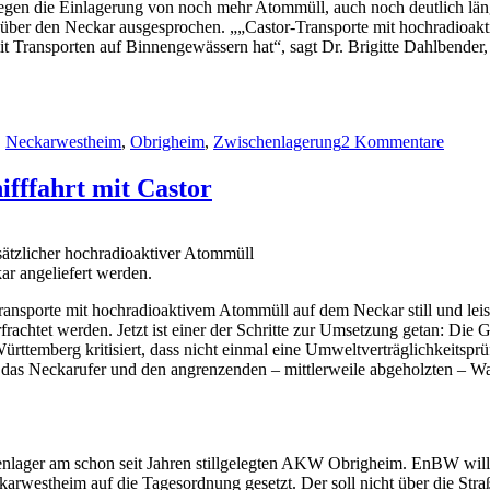
gen die Einlagerung von noch mehr Atommüll, auch noch deutlich länge
e über den Neckar ausgesprochen. „„Castor-Transporte mit hochradioakt
it Transporten auf Binnengewässern hat“, sagt Dr. Brigitte Dahlbe
zu
Hochra
,
Neckarwestheim
,
Obrigheim
,
Zwischenlagerung
2 Kommentare
Schiff
mit
Castor
fffahrt mit Castor
Necka
und
BUN
ätzlicher hochradioaktiver Atommüll
verwei
r angeliefert werden.
Anna
ansporte mit hochradioaktivem Atommüll auf dem Neckar still und lei
achtet werden. Jetzt ist einer der Schritte zur Umsetzung getan: Die
ttemberg kritisiert, dass nicht einmal eine Umweltverträglichkeitsp
in das Neckarufer und den angrenzenden – mittlerweile abgeholzten – Wa
enlager am schon seit Jahren stillgelegten AKW Obrigheim. EnBW will 
rwestheim auf die Tagesordnung gesetzt. Der soll nicht über die Straß