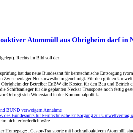
dioaktiver Atommüll aus Obrigheim darf in
elegt). Rechts im Bild soll der
tsprüfung hat das neue Bundesamt für kerntechnische Entsorgung (vorm
m Zwischenlager Neckarwestheim genehmigt. Für den grünen Umweltm
in Obrigheim der Betreiber EnBW die Kosten für den Bau und Betrieb 
n die Schiffsanleger für die geplanten Neckar-Transporte noch fertig 
or Ort regt sich Widerstand in der Kommunalpolitik.
im und BUND verweigern Annahme
w. des Bundesamts für kerntechnische Entsorgung zur Umweltverträgli
m nicht erforderlich wäre.
iner Homepage: „Castor-Transporte mit hochradioaktivem Atommüll sind 