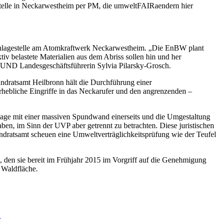
elle in Neckarwestheim per PM, die umweltFAIRaendern hier
nlagestelle am Atomkraftwerk Neckarwestheim. „Die EnBW plant
belastete Materialien aus dem Abriss sollen hin und her
 BUND Landesgeschäftsführerin Sylvia Pilarsky-Grosch.
ratsamt Heilbronn hält die Durchführung einer
erhebliche Eingriffe in das Neckarufer und den angrenzenden –
age mit einer massiven Spundwand einerseits und die Umgestaltung
n, im Sinn der UVP aber getrennt zu betrachten. Diese juristischen
atsamt scheuen eine Umweltverträglichkeitsprüfung wie der Teufel
 den sie bereit im Frühjahr 2015 im Vorgriff auf die Genehmigung
n Waldfläche.
zu
Coming
r
next: