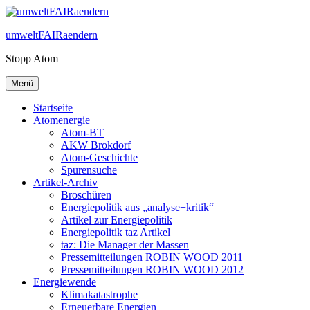
Zum
Inhalt
umweltFAIRaendern
springen
Stopp Atom
Menü
Startseite
Atomenergie
Atom-BT
AKW Brokdorf
Atom-Geschichte
Spurensuche
Artikel-Archiv
Broschüren
Energiepolitik aus „analyse+kritik“
Artikel zur Energiepolitik
Energiepolitik taz Artikel
taz: Die Manager der Massen
Pressemitteilungen ROBIN WOOD 2011
Pressemitteilungen ROBIN WOOD 2012
Energiewende
Klimakatastrophe
Erneuerbare Energien