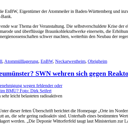
h die EnBW, Eigentümer der Atommeiler in Baden-Württemberg und inzw
d-Bank.
ende war Thema der Veranstaltung. Die selbstverschuldete Krise der 
 marode und überflüssige Braunkohlekraftwerke einerseits, die Erhöh
 Energienossenschaften schwer machten, weiterhin den Neubau der regene
rter
l
,
Atommülllagerung
,
EnBW
,
Neckarwestheim
,
Obrigheim
 Neumünster? SWN wehren sich gegen Reakt
ehr leicht belasteten radioaktiven
er dieser fetten Überschrift berichtet die Homepage „Orte im Norden
an, die sehr gering radioaktiv sind. Unterhalb eines bestimmten Wert
gert werden. „Die Deponie Wittorferfeld taugt laut Ministerium zur L