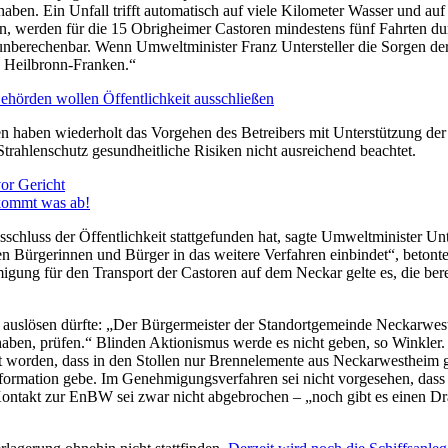
en. Ein Unfall trifft automatisch auf viele Kilometer Wasser und auf 
assen, werden für die 15 Obrigheimer Castoren mindestens fünf Fahrten
 unberechenbar. Wenn Umweltminister Franz Untersteller die Sorgen de
 Heilbronn-Franken.“
örden wollen Öffentlichkeit ausschließen
 haben wiederholt das Vorgehen des Betreibers mit Unterstützung der 
rahlenschutz gesundheitliche Risiken nicht ausreichend beachtet.
or Gericht
ekommt was ab!
luss der Öffentlichkeit stattgefunden hat, sagte Umweltminister Unter
ffenen Bürgerinnen und Bürger in das weitere Verfahren einbindet“, be
igung für den Transport der Castoren auf dem Neckar gelte es, die ber
 auslösen dürfte: „Der Bürgermeister der Standortgemeinde Neckarwest
 haben, prüfen.“ Blinden Aktionismus werde es nicht geben, so Winkler
orden, dass in den Stollen nur Brennelemente aus Neckarwestheim ge
e Information gebe. Im Genehmigungsverfahren sei nicht vorgesehen, da
r Kontakt zur EnBW sei zwar nicht abgebrochen – „noch gibt es einen D