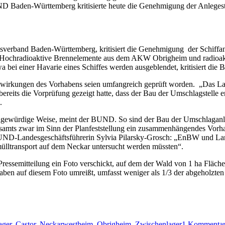
 Baden-Württemberg kritisierte heute die Genehmigung der Anlegest
erband Baden-Württemberg, kritisiert die Genehmigung der Schiffa
Hochradioaktive Brennelemente aus dem AKW Obrigheim und radioaktiv 
 bei einer Havarie eines Schiffes werden ausgeblendet, kritisiert die
kungen des Vorhabens seien umfangreich geprüft worden. „Das Land
ereits die Vorprüfung gezeigt hatte, dass der Bau der Umschlagstelle 
.
ragewürdige Weise, meint der BUND. So sind der Bau der Umschlaganl
amts zwar im Sinn der Planfeststellung ein zusammenhängendes Vorhabe
ND-Landesgeschäftsführerin Sylvia Pilarsky-Grosch: „EnBW und Landr
ülltransport auf dem Neckar untersucht werden müssten“.
essemitteilung ein Foto verschickt, auf dem der Wald von 1 ha Fläche,
rhaben auf diesem Foto umreißt, umfasst weniger als 1/3 der abgeholzte
ager
,
Castor
,
Neckarwestheim
,
Obrigheim
,
Zwischenlager
1 Kommenta