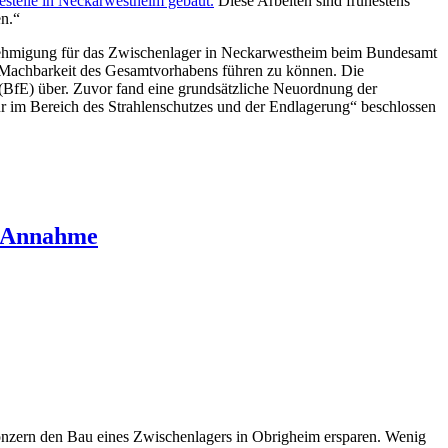
gestelle in Neckarwestheim gebaut.
Diese Arbeiten sind frühestens
en.“
ehmigung für das Zwischenlager in Neckarwestheim beim Bundesamt
ie Machbarkeit des Gesamtvorhabens führen zu können. Die
(BfE) über. Zuvor fand eine grundsätzliche Neuordnung der
ur im Bereich des Strahlenschutzes und der Endlagerung“ beschlossen
sbeteiligung:
ver
n Annahme
eim
ert
zern den Bau eines Zwischenlagers in Obrigheim ersparen. Wenig