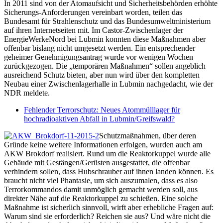
In 2011 sind von der Atomaufsicht und Sicherheitsbehörden erhöhte
Sicherungs-Anforderungen vereinbart worden, teilen das
Bundesamt für Strahlenschutz und das Bundesumweltministerium
auf ihren Internetseiten mit. Im Castor-Zwischenlager der
EnergieWerkeNord bei Lubmin konnten diese Maßnahmen aber
offenbar bislang nicht umgesetzt werden. Ein entsprechender
geheimer Genehmigungsantrag wurde vor wenigen Wochen
zurückgezogen. Die „temporären Maßnahmen“ sollen angeblich
ausreichend Schutz bieten, aber nun wird über den kompletten
Neubau einer Zwischenlagerhalle in Lubmin nachgedacht, wie der
NDR meldete.
Fehlender Terrorschutz: Neues Atommülllager für
hochradioaktiven Abfall in Lubmin/Greifswald?
Schutzmaßnahmen, über deren
Gründe keine weitere Informationen erfolgen, wurden auch am
AKW Brokdorf realisiert. Rund um die Reaktorkuppel wurde alle
Gebäude mit Gestängen/Gerüsten ausgestattet, die offenbar
verhindern sollen, dass Hubschrauber auf ihnen landen können. Es
braucht nicht viel Phantasie, um sich auszumalen, dass es also
Terrorkommandos damit unmöglich gemacht werden soll, aus
direkter Nähe auf die Reaktorkuppel zu schießen. Eine solche
Maßnahme ist sicherlich sinnvoll, wirft aber erhebliche Fragen auf:
Warum sind sie erforderlich? Reichen sie aus? Und wäre nicht die