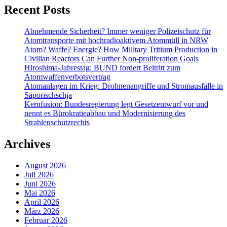
Recent Posts
Abnehmende Sicherheit? Immer weniger Polizeischutz für
Atomtransporte mit hochradioaktivem Atommüll in NRW
Atom? Waffe? Energie? How Military Tritium Production in
Civilian Reactors Can Further Non-proliferation Goals
Hiroshima-Jahrestag: BUND fordert Beitritt zum
Atomwaffenverbotsvertrag
Atomanlagen im Krieg: Drohnenangriffe und Stromausfälle in
Saporischschja
Kernfusion: Bundesregierung legt Gesetzentwurf vor und
nennt es Bürokratieabbau und Modernisierung des
Strahlenschutzrechts
Archives
August 2026
Juli 2026
Juni 2026
Mai 2026
April 2026
März 2026
Februar 2026