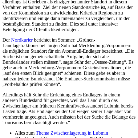
allerdings ist Gorleben als einziger benannter Standort in diesem
Verfahren enthalten. Ziel der neuen Standortsuche ist, auf Basis der
von der Kommission zu entwickelnden Kriterien Regionen zu
identifizieren und einige dann miteinander zu vergleichen, um den
bestmöglichen Standort zu finden. Dies soll unter intensiver
Beteiligung der Öffentlichkeit erfolgen.
Der
Nordkurier
berichtet im Sommer: „Grünen-
Landtagsfraktionschef Jürgen Suhr hat Mecklenburg-Vorpommern
als möglichen Standort für ein Atommüll-Endlager bezeichnet. „Die
Suche ist eine gemeinschaftliche Aufgabe, der sich alle
Bundesländer stellen müssen“, sagte Suhr der „Ostsee-Zeitung“. Es
gebe auch in Mecklenburg-Vorpommern Gesteinsformationen, die
„auf den ersten Blick geeignet“ schienen. Diese gebe es aber in
nahezu jedem Bundesland. Die Endlager-Suchkommission müsse
„vorbehaltlos prüfen können“.
Allerdings hält Suhr die Errichtung eines Endlagers in einem
anderen Bundesland für gerechter, weil das Land durch das
Zwischenlager am früheren Kernkraftwerksstandort Lubmin bereits
Lasten trage. Als Endlager sei der Ort wegen seiner Lage aber von
vornherein ungeeignet. Auch müssten bei der Suche die Belange des
Tourismus berücksichtigt werden.“
Alles zum
Thema Zwischenlagerung in Lubmin