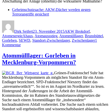
Abschaltung der Anlage (ohnehin) die wirksamere Maßnahme?
Geheimschutzsache: AKW-Dächer werden gegen
Terrorangriffe gesichert
Autor
Veröffentlicht
Kategorien
am
Dirk Seifert
23. November 2015
AKW Brokdorf
,
Schlagwörter
Atomenergie
Ahaus
,
Atomaussstieg
,
Atommülllager
,
Brunsbüttel
,
Gorleben
,
SEWD
,
Standort-Zwischenlager
,
Zwischenlager
1
zu
Kommentar
Atomanlagen
und
Atommülllager: Gorleben in
Terror-
Mecklenburg-Vorpommern?
Schutz:
„Notwendige
Sicherheitsmaßnahmen
„Grünen-Fraktionschef Suhr hat
veranlasst“
Mecklenburg-Vorpommern als möglichen Standort für ein Atom-
Endlager bezeichnet. SPD-Fraktionschef Nieszery findet das
„unverantwortlich““. So ist es im August im Nordkurier zu lesen.
Hintergrund der Äußerungen ist die Arbeit der Atommüll-
Kommission, die im Rahmen des Standortauswahlgesetzes die
Suche nach einem Atommülllager für „insbesondere“
hochradioaktiven Abfall vorbereitet. Die Suche nach einem solchen
Standort soll ergebnisoffen und wissenschaftsbasiert ablaufen,