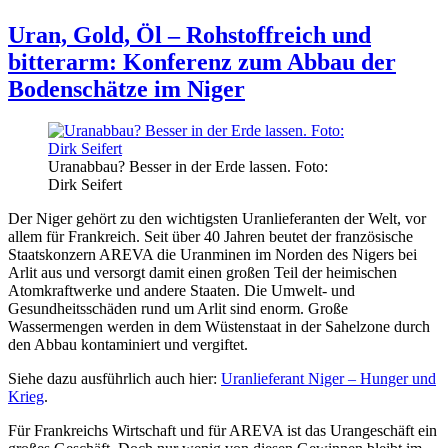
Atommülllager:
Gorleben
Uran, Gold, Öl – Rohstoffreich und
in
bitterarm: Konferenz zum Abbau der
Mecklenburg-
Vorpommern?
Bodenschätze im Niger
Uranabbau? Besser in der Erde lassen. Foto:
Dirk Seifert
Der Niger gehört zu den wichtigsten Uranlieferanten der Welt, vor
allem für Frankreich. Seit über 40 Jahren beutet der französische
Staatskonzern AREVA die Uranminen im Norden des Nigers bei
Arlit aus und versorgt damit einen großen Teil der heimischen
Atomkraftwerke und andere Staaten. Die Umwelt- und
Gesundheitsschäden rund um Arlit sind enorm. Große
Wassermengen werden in dem Wüstenstaat in der Sahelzone durch
den Abbau kontaminiert und vergiftet.
Siehe dazu ausführlich auch hier:
Uranlieferant Niger – Hunger und
Krieg
.
Für Frankreichs Wirtschaft und für AREVA ist das Urangeschäft ein