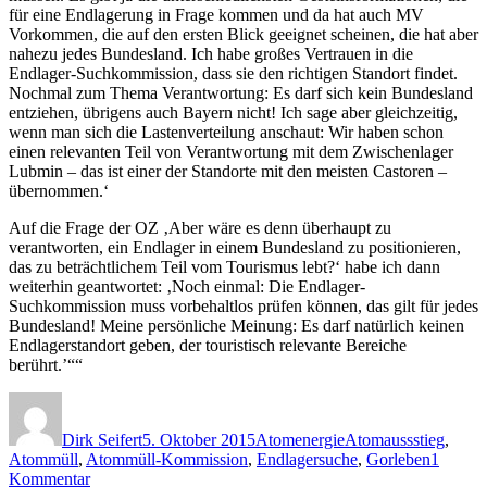
für eine Endlagerung in Frage kommen und da hat auch MV
Vorkommen, die auf den ersten Blick geeignet scheinen, die hat aber
nahezu jedes Bundesland. Ich habe großes Vertrauen in die
Endlager-Suchkommission, dass sie den richtigen Standort findet.
Nochmal zum Thema Verantwortung: Es darf sich kein Bundesland
entziehen, übrigens auch Bayern nicht! Ich sage aber gleichzeitig,
wenn man sich die Lastenverteilung anschaut: Wir haben schon
einen relevanten Teil von Verantwortung mit dem Zwischenlager
Lubmin – das ist einer der Standorte mit den meisten Castoren –
übernommen.‘
Auf die Frage der OZ ‚Aber wäre es denn überhaupt zu
verantworten, ein Endlager in einem Bundesland zu positionieren,
das zu beträchtlichem Teil vom Tourismus lebt?‘ habe ich dann
weiterhin geantwortet: ‚Noch einmal: Die Endlager-
Suchkommission muss vorbehaltlos prüfen können, das gilt für jedes
Bundesland! Meine persönliche Meinung: Es darf natürlich keinen
Endlagerstandort geben, der touristisch relevante Bereiche
berührt.’““
Autor
Veröffentlicht
Kategorien
Schlagwörter
am
Dirk Seifert
5. Oktober 2015
Atomenergie
Atomaussstieg
,
Atommüll
,
Atommüll-Kommission
,
Endlagersuche
,
Gorleben
1
zu
Kommentar