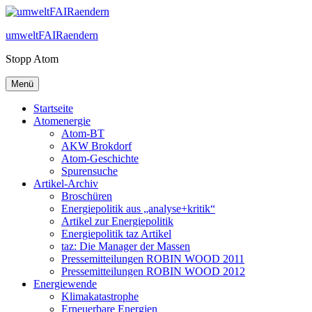
Zum
Inhalt
umweltFAIRaendern
springen
Stopp Atom
Menü
Startseite
Atomenergie
Atom-BT
AKW Brokdorf
Atom-Geschichte
Spurensuche
Artikel-Archiv
Broschüren
Energiepolitik aus „analyse+kritik“
Artikel zur Energiepolitik
Energiepolitik taz Artikel
taz: Die Manager der Massen
Pressemitteilungen ROBIN WOOD 2011
Pressemitteilungen ROBIN WOOD 2012
Energiewende
Klimakatastrophe
Erneuerbare Energien