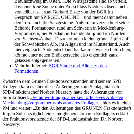
Braunschweig im Osten. „Die Wirtsgesteine sind so verteilt,
dass eine freie Suche unter Ausschluss Niedersachsens nicht
vorstellbar ist“, sagt Gerhard Enste von der BGR im
Gespräch mit SPIEGEL ONLINE – und meint damit neben
den Ton- auch die Salzgesteine. Außerdem verzeichnet seine
Behörde Formationen rund um Schwerin in Mecklenburg-
Vorpommern, bei Potsdam in Brandenburg und im Norden
von Sachsen-Anhalt. Dazu kommen kleine grüne Tupfer auf
der Schwäbischen Alb, im Allgäu und im Münsterland. Auch
hier zeigt sich: Süddeutschland hat kaum etwas zu befürchten,
könnte einer neuen Endlagersuche also eigentlich ganz
gelassen entgegensehen.“
Mehr im Internet:
BGR Studie und Bilder zu den
Formationen
.
Zwischen dem Grünen Fraktionsvorsitzenden und seinem SPD-
Kollegen kam es über diese Äußerungen zum Schlagabtausch.
SPD-Fraktionschef Norbert Nieszery hatte die Äußerungen von
Suhr kritisiert: „
Verantwortung ja, aber kein offensives Anbieten
Mecklenburg-Vorpommerns als atomares Endlager
„, hieß es in einer
PM und weiter: „Zu den Äußerungen des GRÜNEN-Fraktionschefs
Jürgen Suhr bezüglich eines möglichen atomaren Endlagers erklärt
der Fraktionsvorsitzende der SPD-Landtagsfraktion Dr. Norbert
Nieszery: