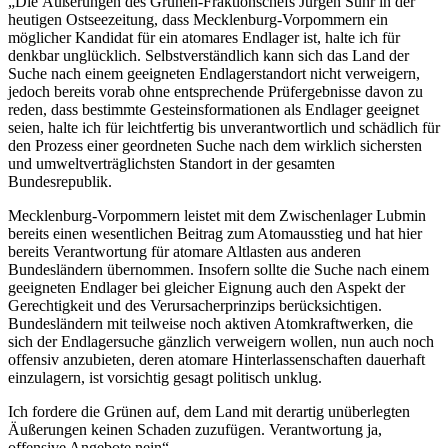
„Die Äußerungen des Grünen-Fraktionschefs Jürgen Suhr in der
heutigen Ostseezeitung, dass Mecklenburg-Vorpommern ein
möglicher Kandidat für ein atomares Endlager ist, halte ich für
denkbar unglücklich. Selbstverständlich kann sich das Land der
Suche nach einem geeigneten Endlagerstandort nicht verweigern,
jedoch bereits vorab ohne entsprechende Prüfergebnisse davon zu
reden, dass bestimmte Gesteinsformationen als Endlager geeignet
seien, halte ich für leichtfertig bis unverantwortlich und schädlich für
den Prozess einer geordneten Suche nach dem wirklich sichersten
und umweltverträglichsten Standort in der gesamten
Bundesrepublik.
Mecklenburg-Vorpommern leistet mit dem Zwischenlager Lubmin
bereits einen wesentlichen Beitrag zum Atomausstieg und hat hier
bereits Verantwortung für atomare Altlasten aus anderen
Bundesländern übernommen. Insofern sollte die Suche nach einem
geeigneten Endlager bei gleicher Eignung auch den Aspekt der
Gerechtigkeit und des Verursacherprinzips berücksichtigen.
Bundesländern mit teilweise noch aktiven Atomkraftwerken, die
sich der Endlagersuche gänzlich verweigern wollen, nun auch noch
offensiv anzubieten, deren atomare Hinterlassenschaften dauerhaft
einzulagern, ist vorsichtig gesagt politisch unklug.
Ich fordere die Grünen auf, dem Land mit derartig unüberlegten
Äußerungen keinen Schaden zuzufügen. Verantwortung ja,
offensive Angebote nein“