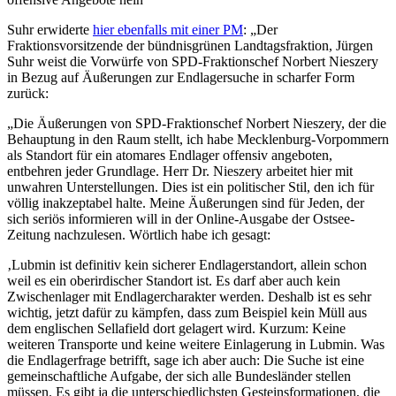
Suhr erwiderte
hier ebenfalls mit einer PM
: „Der
Fraktionsvorsitzende der bündnisgrünen Landtagsfraktion, Jürgen
Suhr weist die Vorwürfe von SPD-Fraktionschef Norbert Nieszery
in Bezug auf Äußerungen zur Endlagersuche in scharfer Form
zurück:
„Die Äußerungen von SPD-Fraktionschef Norbert Nieszery, der die
Behauptung in den Raum stellt, ich habe Mecklenburg-Vorpommern
als Standort für ein atomares Endlager offensiv angeboten,
entbehren jeder Grundlage. Herr Dr. Nieszery arbeitet hier mit
unwahren Unterstellungen. Dies ist ein politischer Stil, den ich für
völlig inakzeptabel halte. Meine Äußerungen sind für Jeden, der
sich seriös informieren will in der Online-Ausgabe der Ostsee-
Zeitung nachzulesen. Wörtlich habe ich gesagt:
‚Lubmin ist definitiv kein sicherer Endlagerstandort, allein schon
weil es ein oberirdischer Standort ist. Es darf aber auch kein
Zwischenlager mit Endlagercharakter werden. Deshalb ist es sehr
wichtig, jetzt dafür zu kämpfen, dass zum Beispiel kein Müll aus
dem englischen Sellafield dort gelagert wird. Kurzum: Keine
weiteren Transporte und keine weitere Einlagerung in Lubmin. Was
die Endlagerfrage betrifft, sage ich aber auch: Die Suche ist eine
gemeinschaftliche Aufgabe, der sich alle Bundesländer stellen
müssen. Es gibt ja die unterschiedlichsten Gesteinsformationen, die