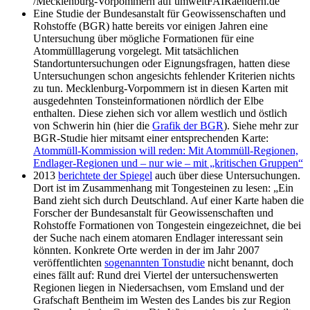
/Mecklenburg-Vorpommern auf umweltFAIRaendern.de
Eine Studie der Bundesanstalt für Geowissenschaften und
Rohstoffe (BGR) hatte bereits vor einigen Jahren eine
Untersuchung über mögliche Formationen für eine
Atommülllagerung vorgelegt. Mit tatsächlichen
Standortuntersuchungen oder Eignungsfragen, hatten diese
Untersuchungen schon angesichts fehlender Kriterien nichts
zu tun. Mecklenburg-Vorpommern ist in diesen Karten mit
ausgedehnten Tonsteinformationen nördlich der Elbe
enthalten. Diese ziehen sich vor allem westlich und östlich
von Schwerin hin (hier die
Grafik der BGR
). Siehe mehr zur
BGR-Studie hier mitsamt einer entsprechenden Karte:
Atommüll-Kommission will reden: Mit Atommüll-Regionen,
Endlager-Regionen und – nur wie – mit „kritischen Gruppen“
2013
berichtete der Spiegel
auch über diese Untersuchungen.
Dort ist im Zusammenhang mit Tongesteinen zu lesen: „Ein
Band zieht sich durch Deutschland. Auf einer Karte haben die
Forscher der Bundesanstalt für Geowissenschaften und
Rohstoffe Formationen von Tongestein eingezeichnet, die bei
der Suche nach einem atomaren Endlager interessant sein
könnten. Konkrete Orte werden in der im Jahr 2007
veröffentlichten
sogenannten Tonstudie
nicht benannt, doch
eines fällt auf: Rund drei Viertel der untersuchenswerten
Regionen liegen in Niedersachsen, vom Emsland und der
Grafschaft Bentheim im Westen des Landes bis zur Region