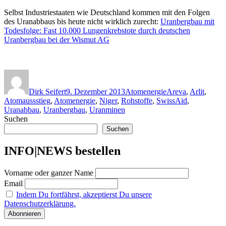
Selbst Industriestaaten wie Deutschland kommen mit den Folgen
des Uranabbaus bis heute nicht wirklich zurecht:
Uranbergbau mit
Todesfolge: Fast 10.000 Lungenkrebstote durch deutschen
Uranbergbau bei der Wismut AG
Autor
Veröffentlicht
Kategorien
Schlagwörter
am
Dirk Seifert
9. Dezember 2013
Atomenergie
Areva
,
Arlit
,
Atomaussstieg
,
Atomenergie
,
Niger
,
Rohstoffe
,
SwissAid
,
Uranabbau
,
Uranbergbau
,
Uranminen
Suchen
Suchen
INFO|NEWS bestellen
Vorname oder ganzer Name
Email
Indem Du fortfährst, akzeptierst Du unsere
Datenschutzerklärung.