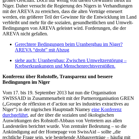
großes Geschäft. Doch nur wenig von diesen Gewinnen bleibt im
Niger. Daher versucht die Regierung des Nigers in Verhandlungen
mit der AREVA zu erreichen, dass die alten Verträge erneuert
werden, ein größerer Teil der Gewinne für die Entwicklung im Land
verbleibt und mehr für die sozialen, gesundheitlichen und Umwelt-
Bedingungen von AREVA geleistet wird. Forderungen, die der
AREVA nicht gefallen.
Gerechtere Bedingungen beim Uranbergbau im Niger?
AREVA “droht” mit Abzug
siehe auch: Uranbergbau: Zwischen Umweltzerstörung –
Krebserkrankungen und Menschenrechtsverstößen.
Konferenz über Rohstoffe, Transparenz und bessere
Bedingungen im Niger
Vom 17. bis 19. September 2013 hat nun die Organisation
SWISSAID in Zusammenarbeit mit der Partnerorganisation GREN
(„Groupe de réflexion et d’action sur les industries extractives au
Niger“) in der nigrischen Hauptstadt Niamey
eine Konferenz
durchgeführt
, auf der über die sozialen und ökologischen
Auswirkungen des Rohstoff-Abbaus von Vertretern aus allen
Landesteilen berichtet wurde. Von zentraler Bedeutung – so die
Ankündigung auf der Homepage von SwissAid – sollte „die
rechtliche Frage sein, wie bestehende Abbauverträge – häufig mit