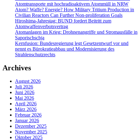
Atomtransporte mit hochradioaktivem Atommüll in NRW
Atom? Waffe? Energie? How Military Tritium Production in
Civilian Reactors Can Further Non-proliferation Goals
Hiroshima-Jahrestag: BUND fordert Beitritt zum
Atomwaffenverbotsvertrag
Atomanlagen im Krieg: Drohnenangriffe und Stromausfälle in
Saporischschja
Kernfusion: Bundesregierung legt Gesetzentwurf vor und
nennt es Bürokratieabbau und Modernisierung des
Strahlenschutzrechts
Archives
August 2026
Juli 2026
Juni 2026
Mai 2026
April 2026
März 2026
Februar 2026
Januar 2026
Dezember 2025
November 2025
Oktober 2025