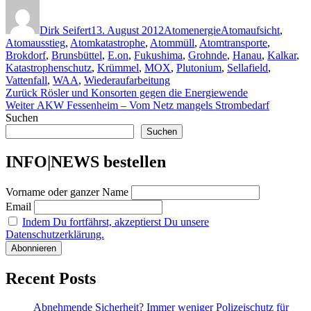
Autor
Veröffentlicht
Kategorien
Schlagwörter
am
Dirk Seifert
13. August 2012
Atomenergie
Atomaufsicht
,
Atomausstieg
,
Atomkatastrophe
,
Atommüll
,
Atomtransporte
,
Brokdorf
,
Brunsbüttel
,
E.on
,
Fukushima
,
Grohnde
,
Hanau
,
Kalkar
,
Katastrophenschutz
,
Krümmel
,
MOX
,
Plutonium
,
Sellafield
,
Vattenfall
,
WAA
,
Wiederaufarbeitung
Beitragsnavigation
Vorheriger
Zurück
Rösler und Konsorten gegen die Energiewende
Nächster
Beitrag:
Weiter
AKW Fessenheim – Vom Netz mangels Strombedarf
Beitrag:
Suchen
Suchen
INFO|NEWS bestellen
Vorname oder ganzer Name
Email
Indem Du fortfährst, akzeptierst Du unsere
Datenschutzerklärung.
Recent Posts
Abnehmende Sicherheit? Immer weniger Polizeischutz für