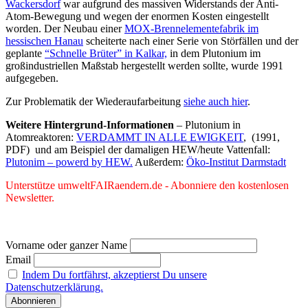
Wackersdorf
war aufgrund des massiven Widerstands der Anti-
Atom-Bewegung und wegen der enormen Kosten eingestellt
worden. Der Neubau einer
MOX-Brennelementefabrik im
hessischen Hanau
scheiterte nach einer Serie von Störfällen und der
geplante
“Schnelle Brüter” in Kalkar,
in dem Plutonium im
großindustriellen Maßstab hergestellt werden sollte, wurde 1991
aufgegeben.
Zur Problematik der Wiederaufarbeitung
siehe auch hier
.
Weitere Hintergrund-Informationen
– Plutonium in
Atomreaktoren:
VERDAMMT IN ALLE EWIGKEIT
, (1991,
PDF) und am Beispiel der damaligen HEW/heute Vattenfall:
Plutonim – powerd by HEW.
Außerdem:
Öko-Institut Darmstadt
Unterstütze umweltFAIRaendern.de - Abonniere den kostenlosen
Newsletter.
Vorname oder ganzer Name
Email
Indem Du fortfährst, akzeptierst Du unsere
Datenschutzerklärung.