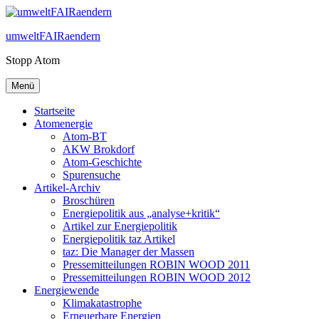
Zum
Inhalt
umweltFAIRaendern
springen
Stopp Atom
Menü
Startseite
Atomenergie
Atom-BT
AKW Brokdorf
Atom-Geschichte
Spurensuche
Artikel-Archiv
Broschüren
Energiepolitik aus „analyse+kritik“
Artikel zur Energiepolitik
Energiepolitik taz Artikel
taz: Die Manager der Massen
Pressemitteilungen ROBIN WOOD 2011
Pressemitteilungen ROBIN WOOD 2012
Energiewende
Klimakatastrophe
Erneuerbare Energien