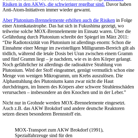
Risiken in den AKWs, die schwieriger regelbar sind.
Davor haben
Anti-Atom-Initiativen immer wieder gewarnt.
Aber Plutonium-Brennelemente erhöhen auch die Risiken
in Folge
einer Atomkatastrophe. Das hat sich in Fukushima gezeigt, wo
teilweise solche MOX-Brennelemente im Einsatz waren. Über die
Gefährdung durch Plutonium schreibt der Spiegel im März 2011:
“Die Radiotoxizität von Plutonium ist allerdings enorm: Schon die
Einnahme einer Menge im zweistelligen Milligramm-Bereich gilt als
tödlich, während die letale Dosis bei Uran zwischen einem Gramm
und fünf Gramm liegt – je nachdem, wie es in den Körper gelangt.
Noch gefährlicher ist allerdings die radioaktive Strahlung von
Plutonium. Wird der Stoff eingeatmet, genügt vermutlich schon eine
Menge von wenigen Mikrogramm, um Krebs auszulösen. Die
Alphastrahlung des Plutoniums kann zwar nicht die Haut
durchdringen, im Innern des Körpers aber schwere Strahlenschäden
verursachen – insbesondere an den Knochen und in der Leber.”
Nicht nur in Grohnde werden MOX-Brennelemente eingesetzt.
Auch z.B. das AKW Brokdorf und andere deutsche Reaktoren
setzen diesen besonderen Brennstoff ein.
MOX-Transport zum AKW Brokdorf (1991),
Spezialfahrzeuge sind für den