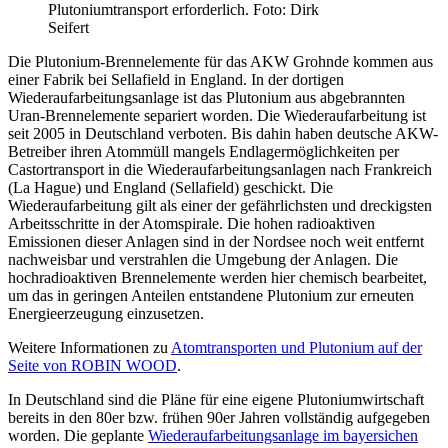
Plutoniumtransport erforderlich. Foto: Dirk
Seifert
Die Plutonium-Brennelemente für das AKW Grohnde kommen aus
einer Fabrik bei Sellafield in England. In der dortigen
Wiederaufarbeitungsanlage ist das Plutonium aus abgebrannten
Uran-Brennelemente separiert worden. Die Wiederaufarbeitung ist
seit 2005 in Deutschland verboten. Bis dahin haben deutsche AKW-
Betreiber ihren Atommüll mangels Endlagermöglichkeiten per
Castortransport in die Wiederaufarbeitungsanlagen nach Frankreich
(La Hague) und England (Sellafield) geschickt. Die
Wiederaufarbeitung gilt als einer der gefährlichsten und dreckigsten
Arbeitsschritte in der Atomspirale. Die hohen radioaktiven
Emissionen dieser Anlagen sind in der Nordsee noch weit entfernt
nachweisbar und verstrahlen die Umgebung der Anlagen. Die
hochradioaktiven Brennelemente werden hier chemisch bearbeitet,
um das in geringen Anteilen entstandene Plutonium zur erneuten
Energieerzeugung einzusetzen.
Weitere Informationen zu
Atomtransporten und Plutonium auf der
Seite von ROBIN WOOD
.
In Deutschland sind die Pläne für eine eigene Plutoniumwirtschaft
bereits in den 80er bzw. frühen 90er Jahren vollständig aufgegeben
worden. Die geplante
Wiederaufarbeitungsanlage im bayersichen