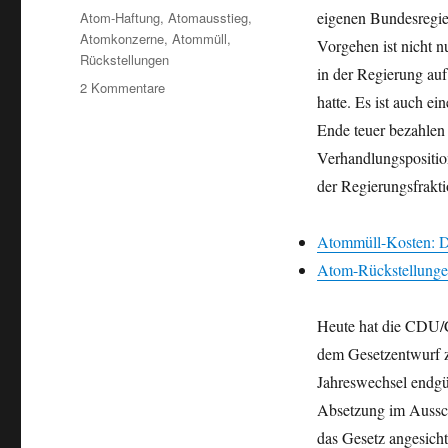
Schlagwörter
eigenen Bundesregie
Atom-Haftung
,
Atomausstieg
,
Atomkonzerne
,
Atommüll
,
Vorgehen ist nicht n
Rückstellungen
in der Regierung auf
zu
2 Kommentare
hatte. Es ist auch e
Vorteil
Atomkonzerne
Ende teuer bezahlen
–
Verhandlungspositi
Klatsche
der Regierungsfrak
für
Wirtschaftsminister
Gabriel:
Atommüll-Kosten: D
CDU/CSU
Atom-Rückstellunge
stoppt
Konzernhaftungsgesetz
Heute hat die CDU/C
dem Gesetzentwurf z
Jahreswechsel endgü
Absetzung im Ausschu
das Gesetz angesich