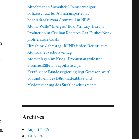
Abnehmende Sicherheit? Immer weniger
Polizeischutz für Atomtransporte mit
hochradioaktivem Atommüll in NRW
Atom? Waffe? Energie? How Military Tritium
Production in Civilian Reactors Can Further Non-
proliferation Goals
n
Hiroshima-Jahrestag: BUND fordert Beitritt zum
Atomwaffenverbotsvertrag
Atomanlagen im Krieg: Drohnenangriffe und
t
Stromausfälle in Saporischschja
Kernfusion: Bundesregierung legt Gesetzentwurf
vor und nennt es Bürokratieabbau und
Modernisierung des Strahlenschutzrechts
Archives
e
n,
August 2026
Juli 2026