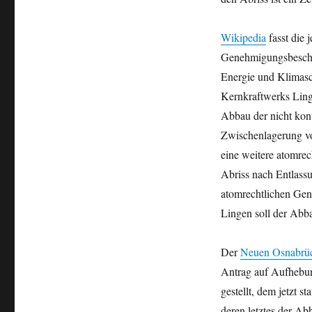
Lingen:
Niedersachsen
genehmigt
Wikipedia
fasst die 
Abriss
Genehmigungsbeschei
Energie und Klimasc
Kernkraftwerks Ling
Abbau der nicht kont
Zwischenlagerung von
eine weitere atomrec
Abriss nach Entlass
atomrechtlichen Gen
Lingen soll der Abb
Der
Neuen Osnabrüc
Antrag auf Aufhebu
gestellt, dem jetzt 
deren letztes der Ab