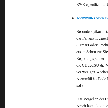
RWE eigentlich für ü
Atommüll-Kosten sich
Besonders pikant ist
das Parlament eingeb
Sigmar Gabriel mehr
ersten Schritt zur S
Regierungspartner n
die CDU/CSU die Ve
vor wenigen Wochen 
Atommüll bis Ende F
sollen.
Das Vorgehen der C
Arbeit heraufkommen