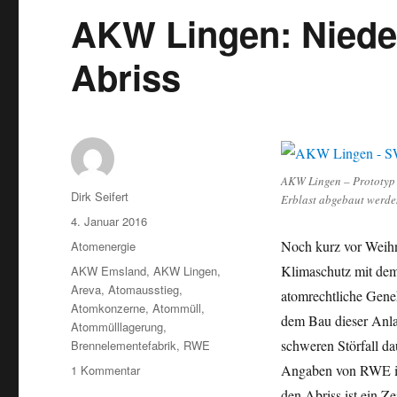
AKW Lingen: Niede
Abriss
AKW Lingen – Prototyp d
Autor
Dirk Seifert
Erblast abgebaut werde
Veröffentlicht
4. Januar 2016
am
Kategorien
Noch kurz vor Weihn
Atomenergie
Schlagwörter
Klimaschutz mit dem
AKW Emsland
,
AKW Lingen
,
Areva
,
Atomausstieg
,
atomrechtliche Gene
Atomkonzerne
,
Atommüll
,
dem Bau dieser Anl
Atommülllagerung
,
schweren Störfall da
Brennelementefabrik
,
RWE
zu
Angaben von RWE ist
1 Kommentar
AKW
den Abriss ist ein Z