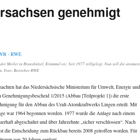
rsachsen genehmigt
er Meiler in Brunsbüttel, Krümmel etc. Seit 1977 stillgelegt. Nun soll die atomare
n. Foto: Betrieber RWE
achten hat das Niedersächsische Ministerium für Umwelt, Energie und
 Genehmigungsbescheid 1/2015 (Abbau [Teilprojekt 1]) die erste
hmigung für den Abbau des Uralt-Atomkraftwerks Lingen erteilt. Mit
age war 1964 begonnen worden. 1977 wurde die Anlage nach einem
uerhaft abgeschaltet und über Jahrzehnte „sicher verschlossen“. Nach
 die Entscheidung zum Rückbau bereits 2008 getroffen worden. Für
eitraum von 20 Jahren geplant.