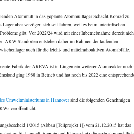
allenden Atommüll in das geplante Atommülllager Schacht Konrad zu
s Lager aber verzögert sich seit Jahren, weil es beim unterirdischen
robleme gibt. Vor 2022/24 wird mit einer Inbetriebnahme derzeit nich
ren AKW-Standorten entstehen daher im Rahmen der laufenden
wischenlager auch für die leicht- und mittelradioaktiven Atomabfälle.
ente-Fabrik der AREVA ist in Lingen ein weiterer Atomreaktor noch 
sland ging 1988 in Betrieb und hat noch bis 2022 eine entsprechend
es Umweltministeriums in Hannover
sind die folgenden Genehmigen
Ws veröffentlicht:
gsbescheid 1/2015 (Abbau [Teilprojekt 1]) vom 21.12.2015 hat das
nisterium für Umwelt, Energie und Klimaschutz die erste atomrechtlich