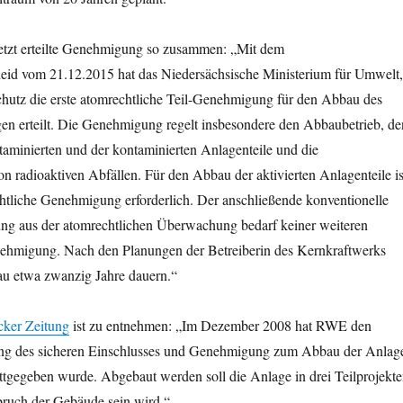
jetzt erteilte Genehmigung so zusammen: „Mit dem
d vom 21.12.2015 hat das Niedersächsische Ministerium für Umwelt,
hutz die erste atomrechtliche Teil-Genehmigung für den Abbau des
en erteilt. Die Genehmigung regelt insbesondere den Abbaubetrieb, de
aminierten und der kontaminierten Anlagenteile und die
 radioaktiven Abfällen. Für den Abbau der aktivierten Anlagenteile is
htliche Genehmigung erforderlich. Der anschließende konventionelle
ung aus der atomrechtlichen Überwachung bedarf keiner weiteren
ehmigung. Nach den Planungen der Betreiberin des Kernkraftwerks
au etwa zwanzig Jahre dauern.“
ker Zeitung
ist zu entnehmen: „Im Dezember 2008 hat RWE den
ng des sicheren Einschlusses und Genehmigung zum Abbau der Anlag
stattgegeben wurde. Abgebaut werden soll die Anlage in drei Teilprojekte
bruch der Gebäude sein wird.“