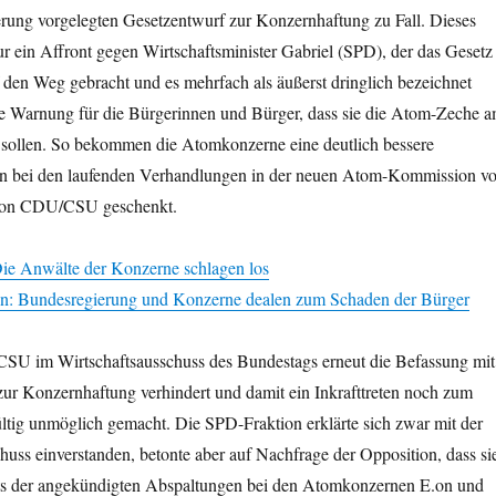
rung vorgelegten Gesetzentwurf zur Konzernhaftung zu Fall. Dieses
ur ein Affront gegen Wirtschaftsminister Gabriel (SPD), der das Gesetz
 den Weg gebracht und es mehrfach als äußerst dringlich bezeichnet
ine Warnung für die Bürgerinnen und Bürger, dass sie die Atom-Zeche 
 sollen. So bekommen die Atomkonzerne eine deutlich bessere
on bei den laufenden Verhandlungen in der neuen Atom-Kommission v
tion CDU/CSU geschenkt.
ie Anwälte der Konzerne schlagen los
n: Bundesregierung und Konzerne dealen zum Schaden der Bürger
SU im Wirtschaftsausschuss des Bundestags erneut die Befassung mit
ur Konzernhaftung verhindert und damit ein Inkrafttreten noch zum
ltig unmöglich gemacht. Die SPD-Fraktion erklärte sich zwar mit der
ss einverstanden, betonte aber auf Nachfrage der Opposition, dass si
ts der angekündigten Abspaltungen bei den Atomkonzernen E.on und