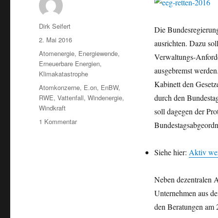
Autor
Dirk Seifert
Die Bundesregierung
Veröffentlicht
2. Mai 2016
ausrichten. Dazu sol
am
Kategorien
Atomenergie
,
Energiewende
,
Verwaltungs-Anforde
Erneuerbare Energien
,
ausgebremst werden
Klimakatastrophe
Kabinett den Gesetz
Schlagwörter
Atomkonzerne
,
E.on
,
EnBW
,
durch den Bundestag
RWE
,
Vattenfall
,
Windenergie
,
Windkraft
soll dagegen der Prot
zu
1 Kommentar
Bundestagsabgeordne
Bitte
einmal
Energiewende
Siehe hier:
Aktiv we
retten!
Windenergie
Neben dezentralen A
soll
an
Unternehmen aus dem
die
den Beratungen am 2
Kette