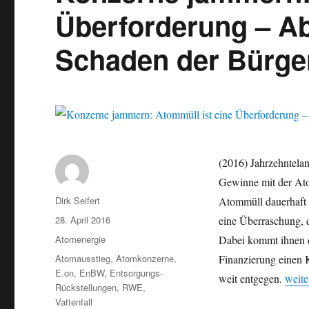
Überforderung – A
Schaden der Bürge
(2016) Jahrzehntela
Gewinne mit der Ato
Autor
Dirk Seifert
Atommüll dauerhaft 
Veröffentlicht
28. April 2016
eine Überraschung, d
am
Kategorien
Atomenergie
Dabei kommt ihnen d
Schlagwörter
Atomausstieg
,
Atomkonzerne
,
Finanzierung einen 
E.on
,
EnBW
,
Entsorgungs-
„Konz
weit entgegen.
weite
Rückstellungen
,
RWE
,
Vattenfall