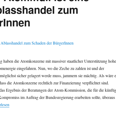
blasshandel zum
rInnen
ng haben die Atomkonzerne mit massiver staatlicher Unterstützung hoh
menergie eingefahren. Nun, wo die Zeche zu zahlen ist und der
möglichst sicher gelagert werde muss, jammern sie mächtig. Als wäre 
ass die Atomkonzerne rechtlich zur Finanzierung verpflichtet sind.
as Ergebnis der Beratungen der Atom-Kommission, die für die künfti
Kompromiss im Auftrag der Bundesregierung erarbeiten sollte, überaus
erne jammern: Atommüll ist eine Überforderung – Ablasshandel zum 
rlesen