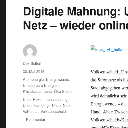
Digitale Mahnung:
Netz – wieder onlin
Autor
Dirk Seifert
Veröffentlicht
30. Mai 2016
Volksentscheid „Uns
am
Kategorien
Atomenergie
,
Energiewende
,
das Stromnetz als lu
Erneuerbare Energien
,
Stadt abgegeben we
Klimakatastrophe
,
Öko-Sozial
wird demnächst sein
Schlagwörter
E.on
,
Rekommunalisierung
,
Energiewende – die N
Unser Hamburg - Unser Netz
,
Vattenfall
,
Volksentscheid
Hand. Aber: Zwische
zu
1 Kommentar
Volksentscheids-Ka
Digitale
umweltFAIRaendern ha