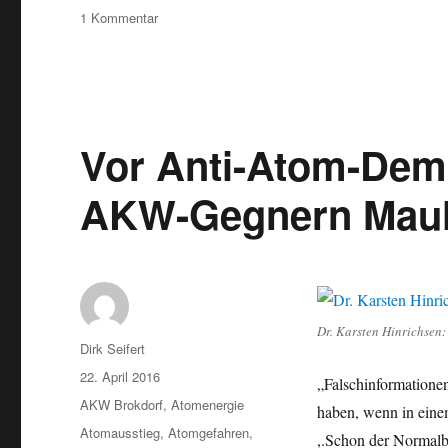
zu
1 Kommentar
Konzerne
jammern:
Atommüll
ist
eine
Überforderung
Vor Anti-Atom-Demo
–
Ablasshandel
AKW-Gegnern Maul
zum
Schaden
der
BürgerInnen
Dr. Karsten Hinrichsen:
Autor
Dirk Seifert
Veröffentlicht
22. April 2016
„Falschinformationen
am
Kategorien
AKW Brokdorf
,
Atomenergie
haben, wenn in eine
Schlagwörter
Atomausstieg
,
Atomgefahren
,
,.Schon der Normalbe