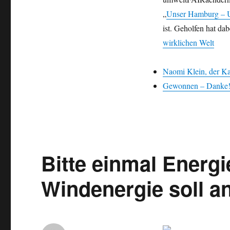
Mahnung:
„
Unser Hamburg – 
Unser
Hamburg
ist. Geholfen hat dab
–
wirklichen Welt
Unser
Netz
–
Naomi Klein, der Ka
wieder
Gewonnen – Danke! 
online!
Bitte einmal Energ
Windenergie soll an