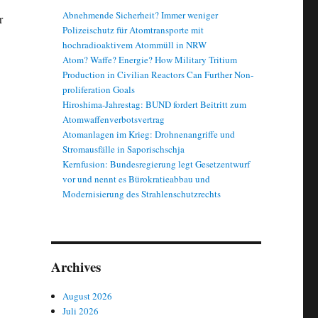
Abnehmende Sicherheit? Immer weniger
r
Polizeischutz für Atomtransporte mit
hochradioaktivem Atommüll in NRW
Atom? Waffe? Energie? How Military Tritium
Production in Civilian Reactors Can Further Non-
proliferation Goals
Hiroshima-Jahrestag: BUND fordert Beitritt zum
Atomwaffenverbotsvertrag
Atomanlagen im Krieg: Drohnenangriffe und
Stromausfälle in Saporischschja
Kernfusion: Bundesregierung legt Gesetzentwurf
vor und nennt es Bürokratieabbau und
Modernisierung des Strahlenschutzrechts
Archives
August 2026
Juli 2026