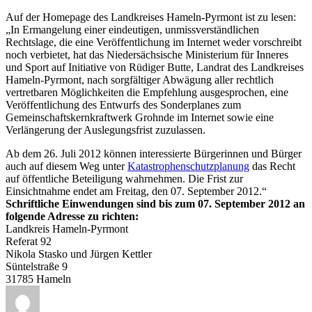
Auf der Homepage des Landkreises Hameln-Pyrmont ist zu lesen:
„In Ermangelung einer eindeutigen, unmissverständlichen
Rechtslage, die eine Veröffentlichung im Internet weder vorschreibt
noch verbietet, hat das Niedersächsische Ministerium für Inneres
und Sport auf Initiative von Rüdiger Butte, Landrat des Landkreises
Hameln-Pyrmont, nach sorgfältiger Abwägung aller rechtlich
vertretbaren Möglichkeiten die Empfehlung ausgesprochen, eine
Veröffentlichung des Entwurfs des Sonderplanes zum
Gemeinschaftskernkraftwerk Grohnde im Internet sowie eine
Verlängerung der Auslegungsfrist zuzulassen.
Ab dem 26. Juli 2012 können interessierte Bürgerinnen und Bürger
auch auf diesem Weg unter
Katastrophenschutzplanung
das Recht
auf öffentliche Beteiligung wahrnehmen. Die Frist zur
Einsichtnahme endet am Freitag, den 07. September 2012.“
Schriftliche Einwendungen sind bis zum 07. September 2012 an
folgende Adresse zu richten:
Landkreis Hameln-Pyrmont
Referat 92
Nikola Stasko und Jürgen Kettler
Süntelstraße 9
31785 Hameln
Autor
Veröffentlicht
Kategorien
Schlagwörter
am