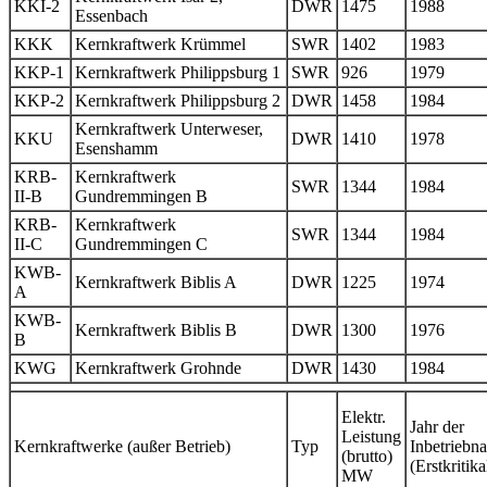
KKI-2
DWR
1475
1988
Essenbach
KKK
Kernkraftwerk Krümmel
SWR
1402
1983
KKP-1
Kernkraftwerk Philippsburg 1
SWR
926
1979
KKP-2
Kernkraftwerk Philippsburg 2
DWR
1458
1984
Kernkraftwerk Unterweser,
KKU
DWR
1410
1978
Esenshamm
KRB-
Kernkraftwerk
SWR
1344
1984
II-B
Gundremmingen B
KRB-
Kernkraftwerk
SWR
1344
1984
II-C
Gundremmingen C
KWB-
Kernkraftwerk Biblis A
DWR
1225
1974
A
KWB-
Kernkraftwerk Biblis B
DWR
1300
1976
B
KWG
Kernkraftwerk Grohnde
DWR
1430
1984
Elektr.
Jahr der
Leistung
Kernkraftwerke (außer Betrieb)
Typ
Inbetriebn
(brutto)
(Erstkritikal
MW