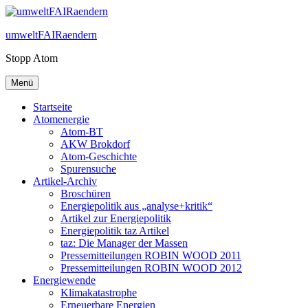
Zum
Inhalt
umweltFAIRaendern
springen
Stopp Atom
Menü
Startseite
Atomenergie
Atom-BT
AKW Brokdorf
Atom-Geschichte
Spurensuche
Artikel-Archiv
Broschüren
Energiepolitik aus „analyse+kritik“
Artikel zur Energiepolitik
Energiepolitik taz Artikel
taz: Die Manager der Massen
Pressemitteilungen ROBIN WOOD 2011
Pressemitteilungen ROBIN WOOD 2012
Energiewende
Klimakatastrophe
Erneuerbare Energien