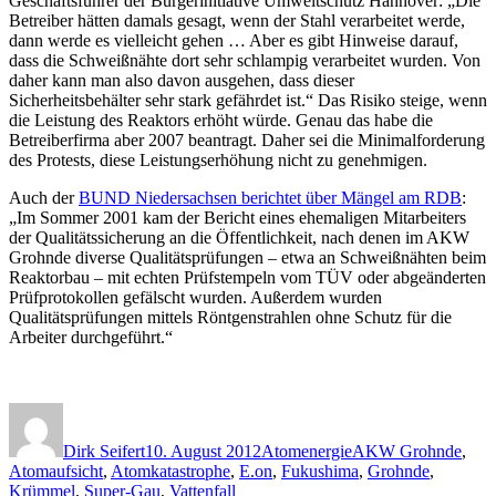
Geschäftsführer der Bürgerinitiative Umweltschutz Hannover: „Die
Betreiber hätten damals gesagt, wenn der Stahl verarbeitet werde,
dann werde es vielleicht gehen … Aber es gibt Hinweise darauf,
dass die Schweißnähte dort sehr schlampig verarbeitet wurden. Von
daher kann man also davon ausgehen, dass dieser
Sicherheitsbehälter sehr stark gefährdet ist.“ Das Risiko steige, wenn
die Leistung des Reaktors erhöht würde. Genau das habe die
Betreiberfirma aber 2007 beantragt. Daher sei die Minimalforderung
des Protests, diese Leistungserhöhung nicht zu genehmigen.
Auch der
BUND Niedersachsen berichtet über Mängel am RDB
:
„Im Sommer 2001 kam der Bericht eines ehemaligen Mitarbeiters
der Qualitätssicherung an die Öffentlichkeit, nach denen im AKW
Grohnde diverse Qualitätsprüfungen – etwa an Schweißnähten beim
Reaktorbau – mit echten Prüfstempeln vom TÜV oder abgeänderten
Prüfprotokollen gefälscht wurden. Außerdem wurden
Qualitätsprüfungen mittels Röntgenstrahlen ohne Schutz für die
Arbeiter durchgeführt.“
Autor
Veröffentlicht
Kategorien
Schlagwörter
am
Dirk Seifert
10. August 2012
Atomenergie
AKW Grohnde
,
Atomaufsicht
,
Atomkatastrophe
,
E.on
,
Fukushima
,
Grohnde
,
Krümmel
,
Super-Gau
,
Vattenfall