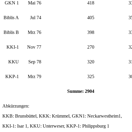
GKN 1
Mai 76
418
3
Biblis A
Jul 74
405
3
Biblis B
Mrz 76
398
3
KKI-1
Nov 77
270
3
KKU
Sep 78
320
3
KKP-1
Mrz 79
325
3
Summe: 2904
Abkürzungen:
KKB: Brunsbüttel, KKK: Krümmel, GKN1: Neckarwestheim1,
KKI-1: Isar 1, KKU: Unterweser, KKP-1: Philippsburg 1