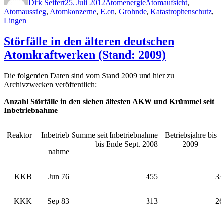
Dirk Seifert
25. Juli 2012
Atomenergie
Atomaufsicht
,
Atomausstieg
,
Atomkonzerne
,
E.on
,
Grohnde
,
Katastrophenschutz
,
Lingen
Störfälle in den älteren deutschen
Atomkraftwerken (Stand: 2009)
Die folgenden Daten sind vom Stand 2009 und hier zu
Archivzwecken veröffentlich:
Anzahl Störfälle in den sieben ältesten AKW und Krümmel seit
Inbetriebnahme
Reaktor
Inbetrieb
Summe seit Inbetriebnahme
Betriebsjahre bis
bis Ende Sept. 2008
2009
nahme
KKB
Jun 76
455
3
KKK
Sep 83
313
2