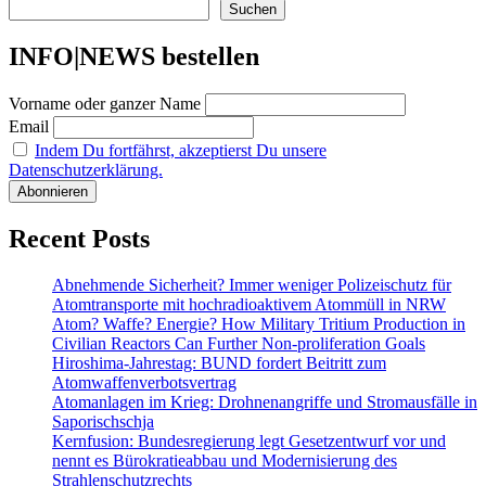
der
Suchen
Beiträge
INFO|NEWS bestellen
Vorname oder ganzer Name
Email
Indem Du fortfährst, akzeptierst Du unsere
Datenschutzerklärung.
Recent Posts
Abnehmende Sicherheit? Immer weniger Polizeischutz für
Atomtransporte mit hochradioaktivem Atommüll in NRW
Atom? Waffe? Energie? How Military Tritium Production in
Civilian Reactors Can Further Non-proliferation Goals
Hiroshima-Jahrestag: BUND fordert Beitritt zum
Atomwaffenverbotsvertrag
Atomanlagen im Krieg: Drohnenangriffe und Stromausfälle in
Saporischschja
Kernfusion: Bundesregierung legt Gesetzentwurf vor und
nennt es Bürokratieabbau und Modernisierung des
Strahlenschutzrechts