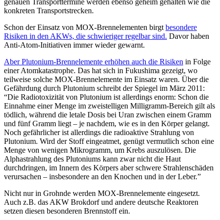
genauen Transporttermine werden ebenso geheim gehalten wie die
konkreten Transportstrecken.
Schon der Einsatz von MOX-Brennelementen birgt
besondere
Risiken in den AKWs, die schwieriger regelbar sind.
Davor haben
Anti-Atom-Initiativen immer wieder gewarnt.
Aber Plutonium-Brennelemente erhöhen auch die Risiken
in Folge
einer Atomkatastrophe. Das hat sich in Fukushima gezeigt, wo
teilweise solche MOX-Brennelemente im Einsatz waren. Über die
Gefährdung durch Plutonium schreibt der Spiegel im März 2011:
“Die Radiotoxizität von Plutonium ist allerdings enorm: Schon die
Einnahme einer Menge im zweistelligen Milligramm-Bereich gilt als
tödlich, während die letale Dosis bei Uran zwischen einem Gramm
und fünf Gramm liegt – je nachdem, wie es in den Körper gelangt.
Noch gefährlicher ist allerdings die radioaktive Strahlung von
Plutonium. Wird der Stoff eingeatmet, genügt vermutlich schon eine
Menge von wenigen Mikrogramm, um Krebs auszulösen. Die
Alphastrahlung des Plutoniums kann zwar nicht die Haut
durchdringen, im Innern des Körpers aber schwere Strahlenschäden
verursachen – insbesondere an den Knochen und in der Leber.”
Nicht nur in Grohnde werden MOX-Brennelemente eingesetzt.
Auch z.B. das AKW Brokdorf und andere deutsche Reaktoren
setzen diesen besonderen Brennstoff ein.