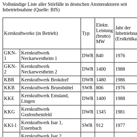
Vollständige Liste aller Störfälle in deutschen Atomreaktoren seit
Inbetriebnahme (Quelle: BfS)
Elektr.
Jahr der
Leistung
Kernkraftwerke (in Betrieb)
Typ
Inbetrieb­
(brutto)
(Erstkriti­ka
MW
GKN-
Kernkraftwerk
DWR
840
1976
1
Neckarwestheim 1
GKN-
Kernkraftwerk
DWR
1400
1988
2
Neckarwestheim 2
KBR
Kernkraftwerk Brokdorf
DWR
1480
1986
KKB
Kernkraftwerk Brunsbüttel
SWR
806
1976
Kernkraftwerk Emsland,
KKE
DWR
1400
1988
Lingen
Kernkraftwerk
KKG
DWR
1345
1981
Grafenrheinfeld
Kernkraftwerk Isar 1,
KKI-1
SWR
912
1977
Essenbach
Kernkraftwerk Isar 2,