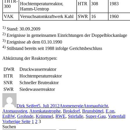
THTR-
Hochtemperaturreaktor,
HTR
308
1983
300
Hamm-Uentrop
VAK
Versuchsatomkraftwerk Kahl
SWR
16
1960
1)
Stand: 30.09.2009
2)
Ereignisse in gemeinsamen Einrichtungen der Doppelblockanlage
3)
Ereignisse ab dem 03.10.1990
4)
Stillstand bereits seit 1988 infolge Gerichtsbeschluss
Abkürzung der Reaktortypen:
DWR
Druckwasserreaktor
HTR
Hochtemperaturreaktor
SNR
Schneller Brutreaktor
SWR
Siedewasserreaktor
Autor
Veröffentlicht
Kategorien
Schlagwörter
am
Dirk Seifert
5. Juli 2012
Atomenergie
Atomaufsicht
,
Atomausstieg
,
Atomkatastrophe
,
Brokdorf
,
Brunsbüttel
,
E.on
,
EnBW
,
Grohnde
,
Krümmel
,
RWE
,
Störfalle
,
Super-Gau
,
Vattenfall
Seitennummerierung
Seite
Seite
Seite
Vorherige Seite
1
2
3
Suchen