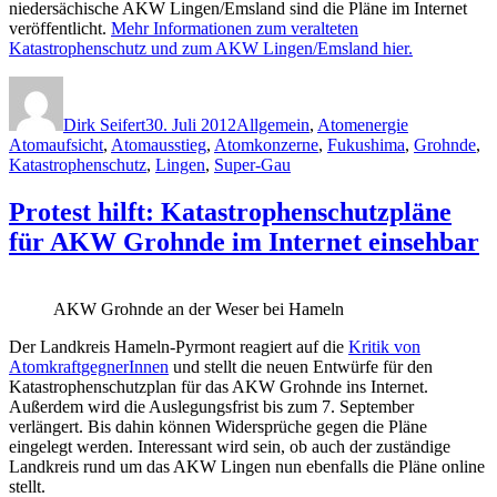
niedersächische AKW Lingen/Emsland sind die Pläne im Internet
veröffentlicht.
Mehr Informationen zum veralteten
Katastrophenschutz und zum AKW Lingen/Emsland hier.
Autor
Veröffentlicht
Kategorien
Schlagwörte
am
Dirk Seifert
30. Juli 2012
Allgemein
,
Atomenergie
Atomaufsicht
,
Atomausstieg
,
Atomkonzerne
,
Fukushima
,
Grohnde
,
Katastrophenschutz
,
Lingen
,
Super-Gau
Protest hilft: Katastrophenschutzpläne
für AKW Grohnde im Internet einsehbar
AKW Grohnde an der Weser bei Hameln
Der Landkreis Hameln-Pyrmont reagiert auf die
Kritik von
AtomkraftgegnerInnen
und stellt die neuen Entwürfe für den
Katastrophenschutzplan für das AKW Grohnde ins Internet.
Außerdem wird die Auslegungsfrist bis zum 7. September
verlängert. Bis dahin können Widersprüche gegen die Pläne
eingelegt werden. Interessant wird sein, ob auch der zuständige
Landkreis rund um das AKW Lingen nun ebenfalls die Pläne online
stellt.