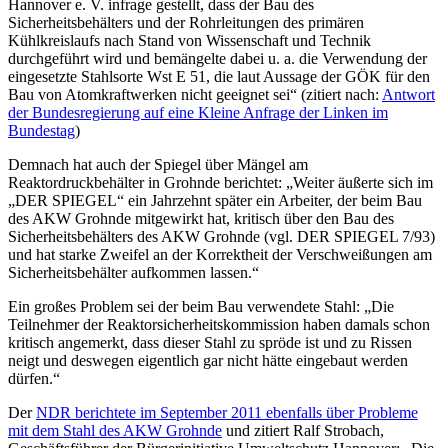
Hannover e. V. infrage gestellt, dass der Bau des
Sicherheitsbehälters und der Rohrleitungen des primären
Kühlkreislaufs nach Stand von Wissenschaft und Technik
durchgeführt wird und bemängelte dabei u. a. die Verwendung der
eingesetzte Stahlsorte Wst E 51, die laut Aussage der GÖK für den
Bau von Atomkraftwerken nicht geeignet sei“ (zitiert nach:
Antwort
der Bundesregierung auf eine Kleine Anfrage der Linken im
Bundestag
)
Demnach hat auch der Spiegel über Mängel am
Reaktordruckbehälter in Grohnde berichtet: „Weiter äußerte sich im
„DER SPIEGEL“ ein Jahrzehnt später ein Arbeiter, der beim Bau
des AKW Grohnde mitgewirkt hat, kritisch über den Bau des
Sicherheitsbehälters des AKW Grohnde (vgl. DER SPIEGEL 7/93)
und hat starke Zweifel an der Korrektheit der Verschweißungen am
Sicherheitsbehälter aufkommen lassen.“
Ein großes Problem sei der beim Bau verwendete Stahl: „Die
Teilnehmer der Reaktorsicherheitskommission haben damals schon
kritisch angemerkt, dass dieser Stahl zu spröde ist und zu Rissen
neigt und deswegen eigentlich gar nicht hätte eingebaut werden
dürfen.“
Der
NDR berichtete im September 2011 ebenfalls über Probleme
mit dem Stahl des AKW Grohnde
und zitiert Ralf Strobach,