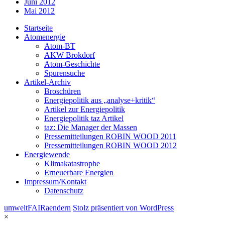
Juni 2012
Mai 2012
Startseite
Atomenergie
Atom-BT
AKW Brokdorf
Atom-Geschichte
Spurensuche
Artikel-Archiv
Broschüren
Energiepolitik aus „analyse+kritik“
Artikel zur Energiepolitik
Energiepolitik taz Artikel
taz: Die Manager der Massen
Pressemitteilungen ROBIN WOOD 2011
Pressemitteilungen ROBIN WOOD 2012
Energiewende
Klimakatastrophe
Erneuerbare Energien
Impressum/Kontakt
Datenschutz
umweltFAIRaendern
Stolz präsentiert von WordPress
×