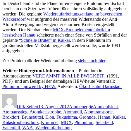
In Deutschland sind die Pläne für eine eigene Plutoniumwirtschaft
bereits in den 80er bzw. frühen 90er Jahren vollständig aufgegeben
worden. Die geplante
Wiederaufarbeitungsanlage im bayersichen
Wackersdorf
war aufgrund des massiven Widerstands der Anti-
Atom-Bewegung und wegen der enormen Kosten eingestellt
worden. Der Neubau einer
MOX-Brennelementefabrik im
hessischen Hanau
scheiterte nach einer Serie von Störfällen und der
geplante
“Schnelle Brüter” in Kalkar,
in dem Plutonium im
großindustriellen Maßstab hergestellt werden sollte, wurde 1991
aufgegeben.
Zur Problematik der Wiederaufarbeitung
siehe auch hier
.
Weitere Hintergrund-Informationen
– Plutonium in
Atomreaktoren:
VERDAMMT IN ALLE EWIGKEIT
, (1991,
PDF) und am Beispiel der damaligen HEW/heute Vattenfall:
Plutonim – powerd by HEW.
Außerdem:
Öko-Institut Darmstadt
Autor
Veröffentlicht
Kategorien
Schlagwörter
am
Dirk Seifert
13. August 2012
Atomenergie
Atomaufsicht
,
Atomausstieg
,
Atomkatastrophe
,
Atommüll
,
Atomtransporte
,
Brokdorf
,
Brunsbüttel
,
E.on
,
Fukushima
,
Grohnde
,
Hanau
,
Kalkar
,
Katastrophenschutz
,
Krümmel
,
MOX
,
Plutonium
,
Sellafield
,
Vattenfall
,
WAA
,
Wiederaufarbeitung