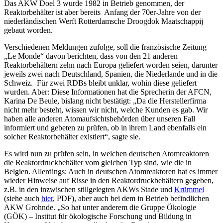
Das AKW Doel 3 wurde 1982 in Betrieb genommen, der
Reaktorbehälter ist aber bereits Anfang der 70er-Jahre von der
niederländischen Werft Rotterdamsche Droogdok Maatschappij
gebaut worden.
Verschiedenen Meldungen zufolge, soll die französische Zeitung
„Le Monde“ davon berichten, dass von den 21 anderen
Reaktorbehältern zehn nach Europa geliefert worden seien, darunter
jeweils zwei nach Deutschland, Spanien, die Niederlande und in die
Schweiz. Für zwei RDBs bleibt unklar, wohin diese geliefert
wurden. Aber: Diese Informationen hat die Sprecherin der AFCN,
Karina De Beule, bislang nicht bestätigt: „Da die Herstellerfirma
nicht mehr besteht, wissen wir nicht, welche Kunden es gab. Wir
haben alle anderen Atomaufsichtsbehörden über unseren Fall
informiert und gebeten zu prüfen, ob in ihrem Land ebenfalls ein
solcher Reaktorbehälter existiert“, sagte sie.
Es wird nun zu prüfen sein, in welchen deutschen Atomreaktoren
die Reaktordruckbehälter vom gleichen Typ sind, wie die in
Belgien. Allerdings: Auch in deutschen Atomreaktoren hat es immer
wieder Hinweise auf Risse in den Reaktordruckbehältern gegeben,
z.B. in den inzwischen stillgelegten AKWs Stade und
Krümmel
(siehe auch
hier
, PDF), aber auch bei dem in Betrieb befindlichen
AKW Grohnde. „So hat unter anderem die Gruppe Ökologie
(GÖK) – Institut für ökologische Forschung und Bildung in