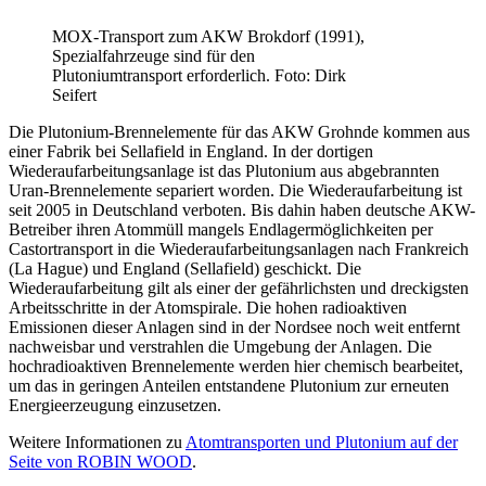
MOX-Transport zum AKW Brokdorf (1991),
Spezialfahrzeuge sind für den
Plutoniumtransport erforderlich. Foto: Dirk
Seifert
Die Plutonium-Brennelemente für das AKW Grohnde kommen aus
einer Fabrik bei Sellafield in England. In der dortigen
Wiederaufarbeitungsanlage ist das Plutonium aus abgebrannten
Uran-Brennelemente separiert worden. Die Wiederaufarbeitung ist
seit 2005 in Deutschland verboten. Bis dahin haben deutsche AKW-
Betreiber ihren Atommüll mangels Endlagermöglichkeiten per
Castortransport in die Wiederaufarbeitungsanlagen nach Frankreich
(La Hague) und England (Sellafield) geschickt. Die
Wiederaufarbeitung gilt als einer der gefährlichsten und dreckigsten
Arbeitsschritte in der Atomspirale. Die hohen radioaktiven
Emissionen dieser Anlagen sind in der Nordsee noch weit entfernt
nachweisbar und verstrahlen die Umgebung der Anlagen. Die
hochradioaktiven Brennelemente werden hier chemisch bearbeitet,
um das in geringen Anteilen entstandene Plutonium zur erneuten
Energieerzeugung einzusetzen.
Weitere Informationen zu
Atomtransporten und Plutonium auf der
Seite von ROBIN WOOD
.