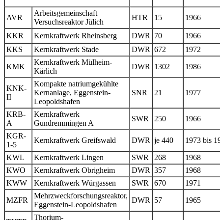
Arbeitsgemeinschaft
AVR
HTR
15
1966
Versuchsreaktor Jülich
KKR
Kernkraftwerk Rheinsberg
DWR
70
1966
KKS
Kernkraftwerk Stade
DWR
672
1972
Kernkraftwerk Mülheim-
KMK
DWR
1302
1986
Kärlich
Kompakte natriumgekühlte
KNK-
Kernanlage, Eggenstein-
SNR
21
1977
II
Leopoldshafen
KRB-
Kernkraftwerk
SWR
250
1966
A
Gundremmingen A
KGR-
Kernkraftwerk Greifswald
DWR
je 440
1973 bis 1
1-5
KWL
Kernkraftwerk Lingen
SWR
268
1968
KWO
Kernkraftwerk Obrigheim
DWR
357
1968
KWW
Kernkraftwerk Würgassen
SWR
670
1971
Mehrzweckforschungsreaktor,
MZFR
DWR
57
1965
Eggenstein-Leopoldshafen
Thorium-