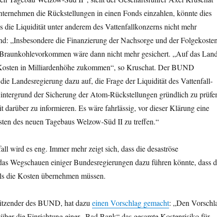
nternehmen die Rückstellungen in einen Fonds einzahlen, könnte dies
s die Liquidität unter anderem des Vattenfallkonzerns nicht mehr
Und: „Insbesondere die Finanzierung der Nachsorge und der Folgekoste
 Braunkohlevorkommen wäre dann nicht mehr gesichert. „Auf das Lan
 Kosten in Milliardenhöhe zukommen“, so Kruschat. Der BUND
die Landesregierung dazu auf, die Frage der Liquidität des Vattenfall-
ntergrund der Sicherung der Atom-Rückstellungen gründlich zu prüfe
it darüber zu informieren. Es wäre fahrlässig, vor dieser Klärung eine
ten des neuen Tagebaus Welzow-Süd II zu treffen.“
all wird es eng. Immer mehr zeigt sich, dass die desaströse
das Wegschauen einiger Bundesregierungen dazu führen könnte, dass d
ls die Kosten übernehmen müssen.
sitzender des BUND, hat dazu
einen Vorschlag gemacht
: „Den Vorschl
über die Einrichtung einer „Bad Bank“ das gesamte Kostenrisiko für