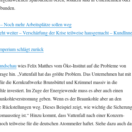
ebunden.
 Noch mehr Arbeitsplätze sollen weg
 geht weiter – Verschärfung der Krise teilweise hausgemacht – KundInn
mperium schlägt zurück
Rundschau
wies Felix Matthes vom Öko-Institut auf die Probleme von
 Frage hin. „Vattenfall hat das größte Problem. Das Unternehmen hat mit
für die Kernkraftwerke Brunsbüttel und Krümmel massiv in die
hle investiert. Im Zuge der Energiewende muss es aber auch einen
aunkohleverstromung geben. Wenn es der Braunkohle aber an den
e Rückstellungen weg. Dieses Beispiel zeigt, wie wichtig die Sicherun
tomausstieg ist.“ Hinzu kommt, dass Vattenfall nach einer Konzern-
och teilweise für die deutschen Atommeiler haftet. Siehe dazu auch da