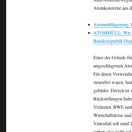
Atom-
Atomkonzerne aus ihr
Rückstellungen
versenkt
in
Atommülllagerung, Po
Braunkohlegruben
ATOMMÜLL: Wir müs
Bundesrepublik Deu
Einer der Gründe für
angeschlagenen Ato
Für deren Verwendun
steuerfrei waren, ha
gebildet. Derzeit is
Rückstellungen habe
Verlusten. RWE und 
Wirtschaftskrise und
Vattenfall soll run
stehen also nicht au