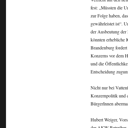
fest: „Müssten die U
zur Folge haben, das
gewährleistet ist“. 
der Ausbeutung der
könnten erhebliche
Brandenburg fordert 
Konzerns vor dem Hi
und die Öffentlichke
Entscheidung zuguns
Nicht nur bei Vattenf
Konzernpolitik und 
BürgerInnen aberma
Hubert Weiger, Vor
der AKW-Betreiber, 