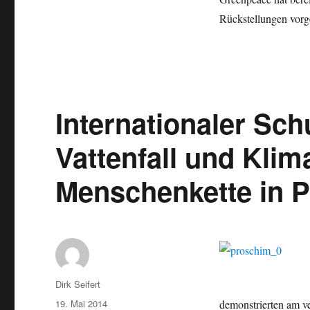
Rückstellungen vorg
Internationaler Sc
Vattenfall und Klim
Menschenkette in 
Autor
Dirk Seifert
Veröffentlicht
19. Mai 2014
demonstrierten am v