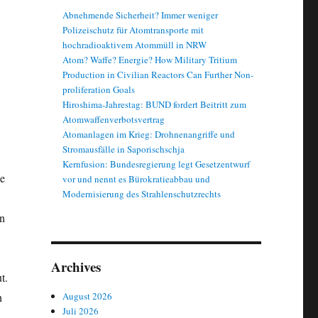
Abnehmende Sicherheit? Immer weniger
Polizeischutz für Atomtransporte mit
hochradioaktivem Atommüll in NRW
Atom? Waffe? Energie? How Military Tritium
Production in Civilian Reactors Can Further Non-
proliferation Goals
Hiroshima-Jahrestag: BUND fordert Beitritt zum
Atomwaffenverbotsvertrag
Atomanlagen im Krieg: Drohnenangriffe und
Stromausfälle in Saporischschja
Kernfusion: Bundesregierung legt Gesetzentwurf
ie
vor und nennt es Bürokratieabbau und
Modernisierung des Strahlenschutzrechts
en
Archives
t.
August 2026
n
Juli 2026