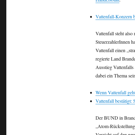
Vattenfall-Konzern
Vattenfall steht als
SteuerzahlerInnen ha
Vattenfall einen „str
regierte Land Brande
Ausstieg Vattenfalls
dabei ein Thema sei
Wenn Vattenfall geh
Vattenfall bestätigt:
Der BUND in Branden
„Atom-Rückstellunge
Verzicht auf den ne