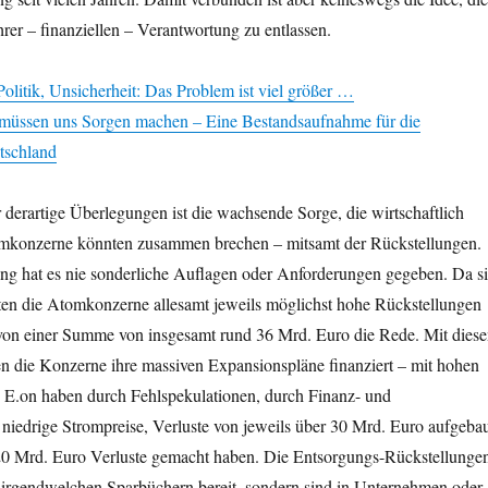
er – finanziellen – Verantwortung zu entlassen.
litik, Unsicherheit: Das Problem ist viel größer …
sen uns Sorgen machen – Eine Bestandsaufnahme für die
tschland
 derartige Überlegungen ist die wachsende Sorge, die wirtschaftlich
mkonzerne könnten zusammen brechen – mitsamt der Rückstellungen.
g hat es nie sonderliche Auflagen oder Anforderungen gegeben. Da s
tten die Atomkonzerne allesamt jeweils möglichst hohe Rückstellungen
t von einer Summe von insgesamt rund 36 Mrd. Euro die Rede. Mit dies
n die Konzerne ihre massiven Expansionspläne finanziert – mit hohen
E.on haben durch Fehlspekulationen, durch Finanz- und
 niedrige Strompreise, Verluste von jeweils über 30 Mrd. Euro aufgebau
d 20 Mrd. Euro Verluste gemacht haben. Die Entsorgungs-Rückstellunge
f irgendwelchen Sparbüchern bereit, sondern sind in Unternehmen oder