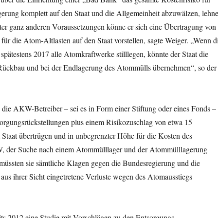
rung komplett auf den Staat und die Allgemeinheit abzuwälzen, lehn
ter ganz anderen Voraussetzungen könne er sich eine Übertragung von
ür die Atom-Altlasten auf den Staat vorstellen, sagte Weiger. „Wenn d
spätestens 2017 alle Atomkraftwerke stilllegen, könnte der Staat die
Rückbau und bei der Endlagerung des Atommülls übernehmen“, so der
ss die AKW-Betreiber – sei es in Form einer Stiftung oder eines Fonds –
sorgungsrückstellungen plus einem Risikozuschlag von etwa 15
 Staat übertrügen und in unbegrenzter Höhe für die Kosten des
, der Suche nach einem Atommülllager und der Atommülllagerung
müssten sie sämtliche Klagen gegen die Bundesregierung und die
aus ihrer Sicht eingetretene Verluste wegen des Atomausstiegs
its 2012 eine Studie mit Vorschlägen zu den Entsorgungs-