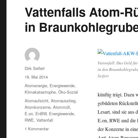
Vattenfalls Atom-R
in Braunkohlegrub
Vattenfall: Das Geld fü
Autor
Dirk Seifert
in den Braunkohlegruben
Seifert
Veröffentlicht
19. Mai 2014
am
Kategorien
Atomenergie
,
Energiewende
,
Klimakatastrophe
,
Öko-Sozial
künftig trägt. Dazu 
Schlagwörter
Atomaufsicht
,
Atomausstieg
,
gebildeten Rückstell
Atomkonzerne
,
Atommüll
,
Lesart, sind sie aus
E.on
,
EnBW
,
Energiewende
,
RWE
,
Vattenfall
E.on, RWE und die E
zu
1 Kommentar
der Konzerne in eine
Vattenfalls
Anti-Atom-Bewegung 