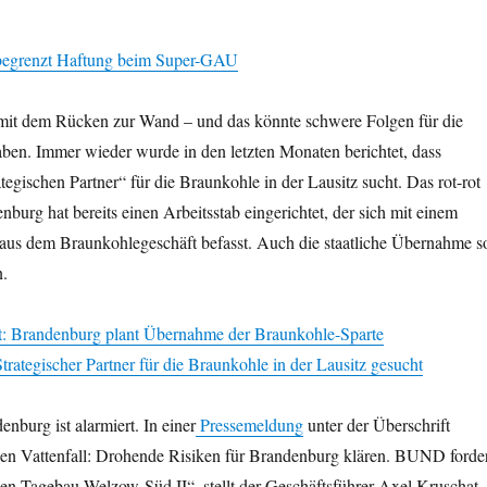
 begrenzt Haftung beim Super-GAU
o mit dem Rücken zur Wand – und das könnte schwere Folgen für die
ben. Immer wieder wurde in den letzten Monaten berichtet, dass
ategischen Partner“ für die Braunkohle in der Lausitz sucht. Das rot-rot
nburg hat bereits einen Arbeitsstab eingerichtet, der sich mit einem
 aus dem Braunkohlegeschäft befasst. Auch die staatliche Übernahme so
n.
t: Brandenburg plant Übernahme der Braunkohle-Sparte
 Strategischer Partner für die Braunkohle in der Lausitz gesucht
burg ist alarmiert. In einer
Pressemeldung
unter der Überschrift
n Vattenfall: Drohende Risiken für Brandenburg klären. BUND forde
uen Tagebau Welzow-Süd II“, stellt der Geschäftsführer Axel Kruschat