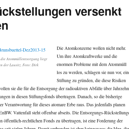
ückstellungen versenkt
en
Die Atomkonzerne wollen nicht mehr.
Um ihre Atomkraftwerke und die
r die Atommüllentsorgung liegt
enormen Probleme mit dem Atommüll
 der Lausitz. Foto: Dirk
los zu werden, schlagen sie nun vor, ein
Stiftung zu gründen, die diese Risiken
wollen sie die für die Entsorgung der radioaktiven Abfälle über Jahrzehn
ungen in diesen Stiftungsfonds übertragen. Danach, so die bisherige
 der Verantwortung für dieses atomare Erbe raus. Das jedenfalls planen
nBW. Vattenfall steht offenbar abseits. Die Entsorgungs-Rückstellung
n öffentlich-rechtlichen Fonds zu übertragen, ist eine Forderung der
seit vielen Jahren. Damit verbunden ist aber keineswegs die Idee, die