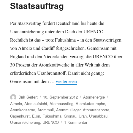
Staatsauftrag
Per Staatsvertrag fördert Deutschland bis heute die
Urananreicherung unter dem Dach der URENCO.
Rechtlich ist das – trotz Fukushima – in den Staatsverträgen
von Almelo und Cardiff festgeschrieben. Gemeinsam mit
England und den Niederlanden versorgt die URENCO über
30 Prozent der Atomkraftwerke in aller Welt mit dem
erforderlichen Uranbrennstoff. Damit nicht genug:
„Atomausstieg 2012 – Urananreicherung 
Gemeinsam mit dem …
weiterlesen
Autor
Veröffentlicht
Kategorien
Schlagwörter
Dirk Seifert
10. September 2012
Atomenergie
am
Almelo
,
Atomaufsicht
,
Atomausstieg
,
Atomkatastrophe
,
Atomkonzerne
,
Atommüll
,
Atommülllager
,
Atomtransporte
,
Capenhurst
,
E.on
,
Fukushima
,
Gronau
,
Uran
,
Uranabbau
,
zu
Urananreicherung
,
URENCO
1 Kommentar
Atomausstieg