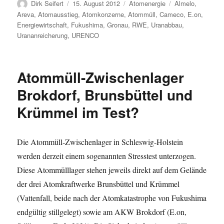
Autor
Veröffentlicht
Kategorien
Schlagwörter
Dirk Seifert
15. August 2012
Atomenergie
Almelo
,
am
Areva
,
Atomausstieg
,
Atomkonzerne
,
Atommüll
,
Cameco
,
E.on
,
Energiewirtschaft
,
Fukushima
,
Gronau
,
RWE
,
Uranabbau
,
Urananreicherung
,
URENCO
Atommüll-Zwischenlager
Brokdorf, Brunsbüttel und
Krümmel im Test?
Die Atommüll-Zwischenlager in Schleswig-Holstein
werden derzeit einem sogenannten Stresstest unterzogen.
Diese Atommülllager stehen jeweils direkt auf dem Gelände
der drei Atomkraftwerke Brunsbüttel und Krümmel
(Vattenfall, beide nach der Atomkatastrophe von Fukushima
endgültig stillgelegt) sowie am AKW Brokdorf (E.on,