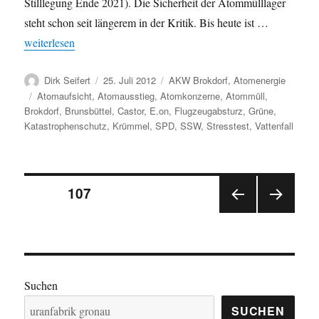
Stilllegung Ende 2021). Die Sicherheit der Atommülllager
steht schon seit längerem in der Kritik. Bis heute ist …
„Atommüll-Zwischenlager Brokdorf, Brunsbüttel und Krümmel i
weiterlesen
Autor
Veröffentlicht
Kategorien
Dirk Seifert
25. Juli 2012
AKW Brokdorf
,
Atomenergie
am
Schlagwörter
Atomaufsicht
,
Atomausstieg
,
Atomkonzerne
,
Atommüll
,
Brokdorf
,
Brunsbüttel
,
Castor
,
E.on
,
Flugzeugabsturz
,
Grüne
,
Katastrophenschutz
,
Krümmel
,
SPD
,
SSW
,
Stresstest
,
Vattenfall
Seitennummerierung
SEITE
107
VOR
NÄC
der
HERI
HSTE
GE
SEIT
Beiträge
SEIT
E
E
Suchen
SUCHEN