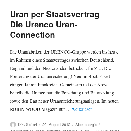
2012
–
Uran per Staatsvertrag –
Urananreicherung
per
Die Urenco Uran-
Staatsauftrag
Connection
Die Uranfabriken der URENCO-Gruppe werden bis heute
im Rahmen eines Staatsvertrages zwischen Deutschland,
England und den Niederlanden betrieben. Ihr Ziel: Die
Förderung der Urananreicherung! Neu im Boot ist seit
einigen Jahren Frankreich. Gemeinsam mit der Areva
betreibt die Urenco nun die Forschung und Entwicklung
sowie den Bau neuer Urananreicherungsanlagen. Im neuen
„Uran per Staatsvertrag – Die
ROBIN WOOD Magazin nur …
weiterlesen
Autor
Veröffentlicht
Kategorien
Schlagwörter
Dirk Seifert
20. August 2012
Atomenergie
am
Atomausstieg
,
Atomkonzerne
,
Atommüll
,
E.on
,
ETC
,
Fukushima
,