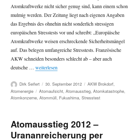
Atomkraftwerke nicht sicher genug sind, kann einem schon
mulmig werden. Der Zeitung liegt nach eigenen Angaben
das Ergebnis des ohnehin nicht sonderlich stressigen
europäischen Stresstests vor und schreibt: „Europäische
Atomkraftwerke weisen erschreckende Sicherheitsmängel
auf. Das belegen umfangreiche Stresstests. Französische
AKW schneiden besonders schlecht ab – aber auch
„„Europas Atomkraftwerke sind nicht sicher genug“
deutsche …
weiterlesen
Autor
Veröffentlicht
Kategorien
Dirk Seifert
30. September 2012
AKW Brokdorf
,
am
Schlagwörter
Atomenergie
Atomaufsicht
,
Atomausstieg
,
Atomkatastrophe
,
Atomkonzerne
,
Atommüll
,
Fukushima
,
Stresstest
Atomausstieg 2012 –
Urananreicherung per