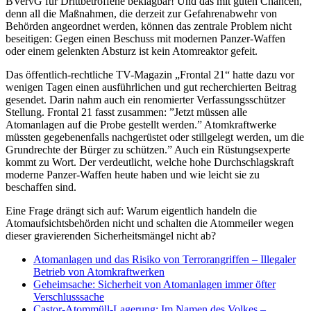
BVervG für Drittbetroffene beklagbar! Und das mit guten Chancen,
denn all die Maßnahmen, die derzeit zur Gefahrenabwehr von
Behörden angeordnet werden, können das zentrale Problem nicht
beseitigen: Gegen einen Beschuss mit modernen Panzer-Waffen
oder einem gelenkten Absturz ist kein Atomreaktor gefeit.
Das öffentlich-rechtliche TV-Magazin „Frontal 21“ hatte dazu vor
wenigen Tagen einen ausführlichen und gut recherchierten Beitrag
gesendet. Darin nahm auch ein renomierter Verfassungsschützer
Stellung. Frontal 21 fasst zusammen: ”Jetzt müssen alle
Atomanlagen auf die Probe gestellt werden.” Atomkraftwerke
müssten gegebenenfalls nachgerüstet oder stillgelegt werden, um die
Grundrechte der Bürger zu schützen.” Auch ein Rüstungsexperte
kommt zu Wort. Der verdeutlicht, welche hohe Durchschlagskraft
moderne Panzer-Waffen heute haben und wie leicht sie zu
beschaffen sind.
Eine Frage drängt sich auf: Warum eigentlich handeln die
Atomaufsichtsbehörden nicht und schalten die Atommeiler wegen
dieser gravierenden Sicherheitsmängel nicht ab?
Atomanlagen und das Risiko von Terrorangriffen – Illegaler
Betrieb von Atomkraftwerken
Geheimsache: Sicherheit von Atomanlagen immer öfter
Verschlusssache
Castor-Atommüll-Lagerung: Im Namen des Volkes –