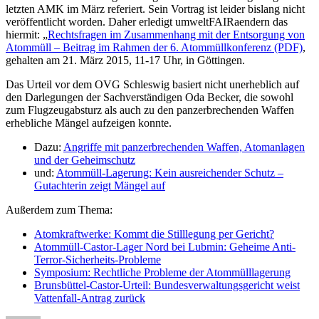
letzten AMK im März referiert. Sein Vortrag ist leider bislang nicht
veröffentlicht worden. Daher erledigt umweltFAIRaendern das
hiermit: „
Rechtsfragen im Zusammenhang mit der Entsorgung von
Atommüll – Beitrag im Rahmen der 6. Atommüllkonferenz (PDF)
,
gehalten am 21. März 2015, 11-17 Uhr, in Göttingen.
Das Urteil vor dem OVG Schleswig basiert nicht unerheblich auf
den Darlegungen der Sachverständigen Oda Becker, die sowohl
zum Flugzeugabsturz als auch zu den panzerbrechenden Waffen
erhebliche Mängel aufzeigen konnte.
Dazu:
Angriffe mit panzerbrechenden Waffen, Atomanlagen
und der Geheimschutz
und:
Atommüll-Lagerung: Kein ausreichender Schutz –
Gutachterin zeigt Mängel auf
Außerdem zum Thema:
Atomkraftwerke: Kommt die Stilllegung per Gericht?
Atommüll-Castor-Lager Nord bei Lubmin: Geheime Anti-
Terror-Sicherheits-Probleme
Symposium: Rechtliche Probleme der Atommülllagerung
Brunsbüttel-Castor-Urteil: Bundesverwaltungsgericht weist
Vattenfall-Antrag zurück