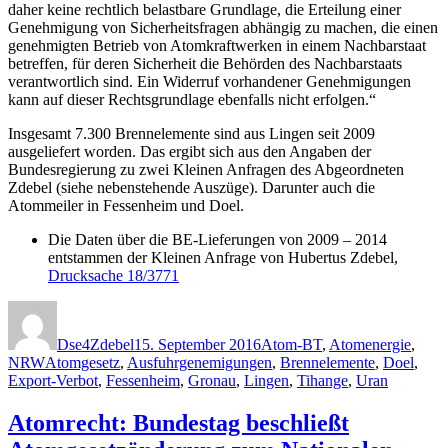
daher keine rechtlich belastbare Grundlage, die Erteilung einer
Genehmigung von Sicherheitsfragen abhängig zu machen, die einen
genehmigten Betrieb von Atomkraftwerken in einem Nachbarstaat
betreffen, für deren Sicherheit die Behörden des Nachbarstaats
verantwortlich sind. Ein Widerruf vorhandener Genehmigungen
kann auf dieser Rechtsgrundlage ebenfalls nicht erfolgen.“
Insgesamt 7.300 Brennelemente sind aus Lingen seit 2009
ausgeliefert worden. Das ergibt sich aus den Angaben der
Bundesregierung zu zwei Kleinen Anfragen des Abgeordneten
Zdebel (siehe nebenstehende Auszüge). Darunter auch die
Atommeiler in Fessenheim und Doel.
Die Daten über die BE-Lieferungen von 2009 – 2014
entstammen der Kleinen Anfrage von Hubertus Zdebel,
Drucksache 18/3771
Autor
Veröffentlicht
Kategorien
am
Dse4Zdebel
15. September 2016
Atom-BT
,
Atomenergie
,
Schlagwörter
NRW
Atomgesetz
,
Ausfuhrgenemigungen
,
Brennelemente
,
Doel
,
Export-Verbot
,
Fessenheim
,
Gronau
,
Lingen
,
Tihange
,
Uran
Atomrecht: Bundestag beschließt