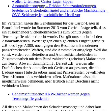
wollen Urteil zum Castor-Lager kippen
Atommüllentsorgung – Erhöhte Schutzanforderungen,
bestehende Sicherheitsmängel und erhebliche Machtkämpfe –
OVG Schleswig legt schriftliches Urteil vor
Im Verfahren gegen die Genehmigung für das Castor-Lager in
Brunsbüttel wurde im Sommer 2013 vom Gericht festgestellt, dass
ein ausreichender Sicherheitsnachweis zum Schutz gegen
Terrorangriffe nicht erbracht wurde. Das gilt umso mehr bei den
Atomkraftwerken. Weder gegen einen gelenkten Flugzeugabsturz
z.B. des Typs A380, noch gegen den Beschuss mit modernen
panzerbrechenden Waffen, sind die Atommeiler ausgelegt. Weil das
so ist, werden von Betreibern und Atomaufsichtsbehörden in
Zusammenarbeit mit dem Bund zahlreiche (geheime) Maßnahmen
zur Terror-Abwehr durchgeführt . Derzeit z.B. werden alle
Dachflächen der Atommeiler mit Gerüsten ausgestattet, die die
Ladung eines Hubschraubers samt mit Panzerfäusten bewaffneten
Terror-Kommandos verhindern sollen. Maßnahmen also, die
möglicherweise behindern, aber letztlich einen Beschuss nicht
verhindern können.
Geheimschutzsache: AKW-Dächer werden gegen
Terrorangriffe gesichert
All dies sind Maßnahmen der Schadensvorsorge und daher laut