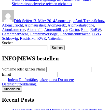
Sicherheitsnachweise reichen nicht aus
Autor
Veröffentlicht
Kategorien
Schlagwörter
am
Dirk Seifert
13. März 2014
Atomenergie
Anti-Terror-Schutz
,
Atomaufsicht
,
Atomausstieg
,
Atomgesetz
,
Atomkatastrophe
,
Atomkonzerne
,
Atommüll
,
Atommülllager
,
Castor
,
E.on
,
EnBW
,
Gefahrenabwehr
,
Gefahrenvorsorge
,
Geheimschutzsache
,
OVG
Schleswig
,
Restrisiko
,
RWE
,
Vattenfall
Suchen
Suchen
INFO|NEWS bestellen
Vorname oder ganzer Name
Email
Indem Du fortfährst, akzeptierst Du unsere
Datenschutzerklärung.
Recent Posts