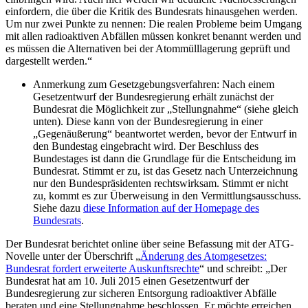
einfordern, die über die Kritik des Bundesrats hinausgehen werden.
Um nur zwei Punkte zu nennen: Die realen Probleme beim Umgang
mit allen radioaktiven Abfällen müssen konkret benannt werden und
es müssen die Alternativen bei der Atommülllagerung geprüft und
dargestellt werden.“
Anmerkung zum Gesetzgebungsverfahren: Nach einem
Gesetzentwurf der Bundesregierung erhält zunächst der
Bundesrat die Möglichkeit zur „Stellungnahme“ (siehe gleich
unten). Diese kann von der Bundesregierung in einer
„Gegenäußerung“ beantwortet werden, bevor der Entwurf in
den Bundestag eingebracht wird. Der Beschluss des
Bundestages ist dann die Grundlage für die Entscheidung im
Bundesrat. Stimmt er zu, ist das Gesetz nach Unterzeichnung
nur den Bundespräsidenten rechtswirksam. Stimmt er nicht
zu, kommt es zur Überweisung in den Vermittlungsausschuss.
Siehe dazu
diese Information auf der Homepage des
Bundesrats
.
Der Bundesrat berichtet online über seine Befassung mit der ATG-
Novelle unter der Überschrift „
Änderung des Atomgesetzes:
Bundesrat fordert erweiterte Auskunftsrechte
“ und schreibt: „Der
Bundesrat hat am 10. Juli 2015 einen Gesetzentwurf der
Bundesregierung zur sicheren Entsorgung radioaktiver Abfälle
beraten und eine Stellungnahme beschlossen. Er möchte erreichen,