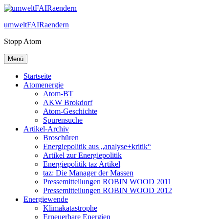
Zum
Inhalt
umweltFAIRaendern
springen
Stopp Atom
Menü
Startseite
Atomenergie
Atom-BT
AKW Brokdorf
Atom-Geschichte
Spurensuche
Artikel-Archiv
Broschüren
Energiepolitik aus „analyse+kritik“
Artikel zur Energiepolitik
Energiepolitik taz Artikel
taz: Die Manager der Massen
Pressemitteilungen ROBIN WOOD 2011
Pressemitteilungen ROBIN WOOD 2012
Energiewende
Klimakatastrophe
Erneuerbare Energien