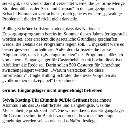
sei es gut, dass vorerst darauf verzichtet werde, die „enorme Menge
Strahlenmüll aus der Asse und Gronau“ in den „ungeeigneten
Schacht Konrad zu verfrachten“, doch gebe es weitere „gewaltige
Probleme“, die der Bericht nicht darstelle.
Bulling-Schröter kritisierte zudem, dass das Nationale
Entsorgungsprogramm bereits im Sommer dieses Jahres fertiggestellt
worden sei, aber erst jetzt die gesetzliche Grundlage geschaffen
werde, die Details des Programms regeln soll. „Umgekehrt wäre es
besser gewesen“, urteilte sie. Außerdem kritisierte die Linke-
Abgeordnete, dass im „Kleingedruckten“ des Programms plötzlich
von einem „Eingangslager für Castorbehälter mit hochradioaktiven
Abfällen“ die Rede sei. Darin sollen 500 Castoren für Jahrzehnte
zwischengelagert werden. „Warum verstecken Sie diese
Information?“, fragte Bulling-Schröter, die dieses Vorgehen als
„vollkommen inakzeptabel“ bezeichnete.
Grüne: Eingangslager nicht ungenehmigt betreiben
Sylvia Kotting-Uhl (Bündnis 90/Die Grünen)
bezeichnete
Atommüll als das „Gefährlichste und Langlebigste, was die
Menschheit je produziert hat“. Sie warnte davor, das Eingangslager
für Castoren schon in Betrieb zu nehmen, bevor es überhaupt
genehmigt worden sei, so wie es das NaPro festlege.