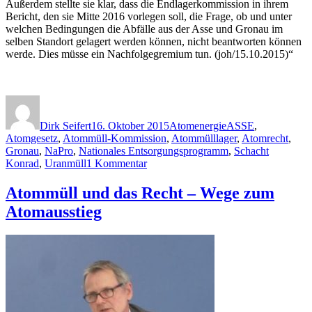
Außerdem stellte sie klar, dass die Endlagerkommission in ihrem
Bericht, den sie Mitte 2016 vorlegen soll, die Frage, ob und unter
welchen Bedingungen die Abfälle aus der Asse und Gronau im
selben Standort gelagert werden können, nicht beantworten können
werde. Dies müsse ein Nachfolgegremium tun. (joh/15.10.2015)“
Autor
Veröffentlicht
Kategorien
Schlagwörter
am
Dirk Seifert
16. Oktober 2015
Atomenergie
ASSE
,
Atomgesetz
,
Atommüll-Kommission
,
Atommülllager
,
Atomrecht
,
Gronau
,
NaPro
,
Nationales Entsorgungsprogramm
,
Schacht
zu
Konrad
,
Uranmüll
1 Kommentar
Atomrecht:
Bundestag
Atommüll und das Recht – Wege zum
beschließt
Atomausstieg
Atomgesetzänderung
zum
Nationalen
Entsorgungsprogramm