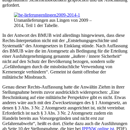
gefordert.
Urananlieferungen aus Lingen von 2009 –
2014, Teil 1 der Tabelle.
In der Antwort des BMUB wird allerdings hingewiesen, dass diese
Rechts-Interpretation nicht mit der „Entstehungsgeschichte und
Systematik“ des Atomgesetzes in Einklang stünde. Nach Auffassung
des BMUB wäre die im Atomgesetz als Bedingung für die Erteilung
einer Ausfuhrgenehmigung genannte „äußere / innere Sicherheit“
nicht auf den Schutz der Bevölkerung bezogen, sondern solle
„Gefährdungen durch die missbräuchliche Verwendung von
Kernenergie verhindern“. Gemeint ist damit offenbar der
militärische Missbrauch.
Genau dieser Rechts-Auffassung hatte die Anwältin Ziehm in ihrer
Stellungnahme bereits zuvor ausdrücklich widersprochen: „Eine
Beschränkung auf eine militärische Perspektive gibt es nicht. Etwas
anderes wäre auch mit den Zwecksetzungen des § 1 Atomgesetz, an
denen § 3 Abs. 3 Nr. 2 Atomgesetz ausgerichtet ist, nicht vereinbar.
Erforderlich ist nach § 3 Abs. 3 Nr. 2 Atomgesetz zudem ein
Handeln bereits aus Vorsorgegründen und nicht erst zur
Gefahrenabwehr“, heißt es dort. (Siehe dazu auch die Ausführungen
ab Seite 10 der Stellungnahme, die hier bei
IPPNW online ist
, PDF)