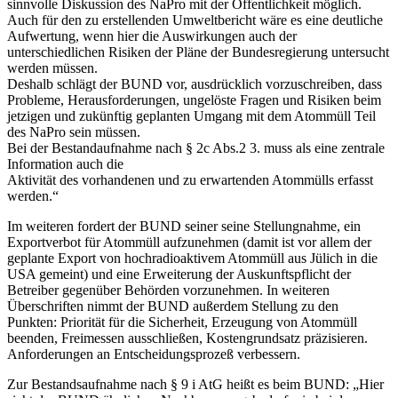
sinnvolle Diskussion des NaPro mit der Öffentlichkeit möglich.
Auch für den zu erstellenden Umweltbericht wäre es eine deutliche
Aufwertung, wenn hier die Auswirkungen auch der
unterschiedlichen Risiken der Pläne der Bundesregierung untersucht
werden müssen.
Deshalb schlägt der BUND vor, ausdrücklich vorzuschreiben, dass
Probleme, Herausforderungen, ungelöste Fragen und Risiken beim
jetzigen und zukünftig geplanten Umgang mit dem Atommüll Teil
des NaPro sein müssen.
Bei der Bestandaufnahme nach § 2c Abs.2 3. muss als eine zentrale
Information auch die
Aktivität des vorhandenen und zu erwartenden Atommülls erfasst
werden.“
Im weiteren fordert der BUND seiner seine Stellungnahme, ein
Exportverbot für Atommüll aufzunehmen (damit ist vor allem der
geplante Export von hochradioaktivem Atommüll aus Jülich in die
USA gemeint) und eine Erweiterung der Auskunftspflicht der
Betreiber gegenüber Behörden vorzunehmen. In weiteren
Überschriften nimmt der BUND außerdem Stellung zu den
Punkten: Priorität für die Sicherheit, Erzeugung von Atommüll
beenden, Freimessen ausschließen, Kostengrundsatz präzisieren.
Anforderungen an Entscheidungsprozeß verbessern.
Zur Bestandsaufnahme nach § 9 i AtG heißt es beim BUND: „Hier