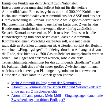
Einige der Punkte aus dem Bericht zum Nationalen
Entsorgungsprogramm sind äußerst brisant für die weitere
Atommülldebatte. Einerseits geht es um rund 300.000 Kubikmeter
leicht- und mittelradioaktiven Atommüll aus der ASSE und aus der
Uranverarbeitung in Gronau. Für diese Abfälle gibt es derzeit keine
Planungen hinsichtlich einer dauerhaften Lagerung. Zwar hat das
Bundesumweltministerium erwogen, diese künftig zusätzlich im
Schacht Konrad zu versenken. Nach massiven Protesten hat die
Bundesregierung nun aber beschlossen, dass die Atommüll-
Kommission einen Vorschlag erarbeiten soll, wie mit diesen
radioaktiven Abfällen umzugehen ist. Außerdem spricht der Bericht
von einem „Eingangslager“. Im kleingedruckten Anhang ist davon
die Rede, dass hier bis zu 500 Castor-Behälter untergebracht werden
sollen. Das Lager soll errichtet werden, sobald die erste
Teilerrichtungsgenehmigung für das zu findende „Endlager“ erteilt
ist. Faktisch läuft das auf ein neues großes Zwischenlager hinaus,
welches nach derzeitigen Planungen irgendwann in der zweiten
Hälfte der 2030er Jahre in Betrieb gehen könnte.
Mehr Atommüll im Programm der Kommission
Atommüll-Kommission zwischen Plan und Wirklichkeit: Am
Ende nur ein Zwischenbericht?
Atommüll ante portas: Mehr Müll – Eingangslager, dauerhafte
Zwischenlager, ein drittes Endlager?