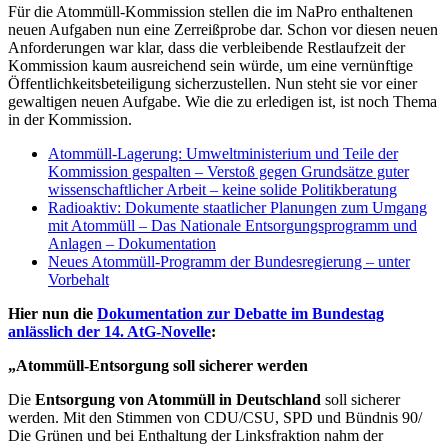
Für die Atommüll-Kommission stellen die im NaPro enthaltenen
neuen Aufgaben nun eine Zerreißprobe dar. Schon vor diesen neuen
Anforderungen war klar, dass die verbleibende Restlaufzeit der
Kommission kaum ausreichend sein würde, um eine vernünftige
Öffentlichkeitsbeteiligung sicherzustellen. Nun steht sie vor einer
gewaltigen neuen Aufgabe. Wie die zu erledigen ist, ist noch Thema
in der Kommission.
Atommüll-Lagerung: Umweltministerium und Teile der
Kommission gespalten – Verstoß gegen Grundsätze guter
wissenschaftlicher Arbeit – keine solide Politikberatung
Radioaktiv: Dokumente staatlicher Planungen zum Umgang
mit Atommüll – Das Nationale Entsorgungsprogramm und
Anlagen – Dokumentation
Neues Atommüll-Programm der Bundesregierung – unter
Vorbehalt
Hier nun die
Dokumentation zur Debatte im Bundestag
anlässlich der 14. AtG-Novelle
:
„Atommüll-Entsorgung soll sicherer werden
Die
Entsorgung von Atommüll in Deutschland
soll sicherer
werden. Mit den Stimmen von CDU/CSU, SPD und Bündnis 90/
Die Grünen und bei Enthaltung der Linksfraktion nahm der