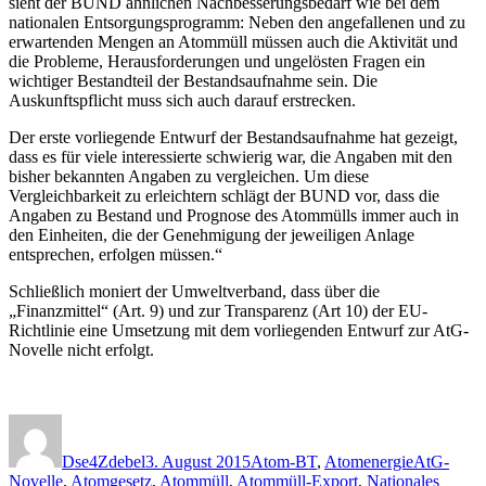
sieht der BUND ähnlichen Nachbesserungsbedarf wie bei dem
nationalen Entsorgungsprogramm: Neben den angefallenen und zu
erwartenden Mengen an Atommüll müssen auch die Aktivität und
die Probleme, Herausforderungen und ungelösten Fragen ein
wichtiger Bestandteil der Bestandsaufnahme sein. Die
Auskunftspflicht muss sich auch darauf erstrecken.
Der erste vorliegende Entwurf der Bestandsaufnahme hat gezeigt,
dass es für viele interessierte schwierig war, die Angaben mit den
bisher bekannten Angaben zu vergleichen. Um diese
Vergleichbarkeit zu erleichtern schlägt der BUND vor, dass die
Angaben zu Bestand und Prognose des Atommülls immer auch in
den Einheiten, die der Genehmigung der jeweiligen Anlage
entsprechen, erfolgen müssen.“
Schließlich moniert der Umweltverband, dass über die
„Finanzmittel“ (Art. 9) und zur Transparenz (Art 10) der EU-
Richtlinie eine Umsetzung mit dem vorliegenden Entwurf zur AtG-
Novelle nicht erfolgt.
Autor
Veröffentlicht
Kategorien
Schlagwör
am
Dse4Zdebel
3. August 2015
Atom-BT
,
Atomenergie
AtG-
Novelle
,
Atomgesetz
,
Atommüll
,
Atommüll-Export
,
Nationales