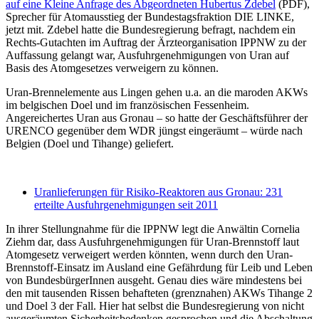
auf eine Kleine Anfrage des Abgeordneten Hubertus Zdebel
(PDF),
Sprecher für Atomausstieg der Bundestagsfraktion DIE LINKE,
jetzt mit. Zdebel hatte die Bundesregierung befragt, nachdem ein
Rechts-Gutachten im Auftrag der Ärzteorganisation IPPNW zu der
Auffassung gelangt war, Ausfuhrgenehmigungen von Uran auf
Basis des Atomgesetzes verweigern zu können.
Uran-Brennelemente aus Lingen gehen u.a. an die maroden AKWs
im belgischen Doel und im französischen Fessenheim.
Angereichertes Uran aus Gronau – so hatte der Geschäftsführer der
URENCO gegenüber dem WDR jüngst eingeräumt – würde nach
Belgien (Doel und Tihange) geliefert.
Uranlieferungen für Risiko-Reaktoren aus Gronau: 231
erteilte Ausfuhrgenehmigungen seit 2011
In ihrer Stellungnahme für die IPPNW legt die Anwältin Cornelia
Ziehm dar, dass Ausfuhrgenehmigungen für Uran-Brennstoff laut
Atomgesetz verweigert werden könnten, wenn durch den Uran-
Brennstoff-Einsatz im Ausland eine Gefährdung für Leib und Leben
von BundesbürgerInnen ausgeht. Genau dies wäre mindestens bei
den mit tausenden Rissen behafteten (grenznahen) AKWs Tihange 2
und Doel 3 der Fall. Hier hat selbst die Bundesregierung von nicht
ausgeräumten Sicherheitsbedenken gesprochen und die Abschaltung