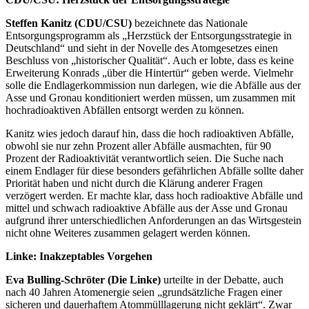
Steffen Kanitz (CDU/CSU)
bezeichnete das Nationale
Entsorgungsprogramm als „Herzstück der Entsorgungsstrategie in
Deutschland“ und sieht in der Novelle des Atomgesetzes einen
Beschluss von „historischer Qualität“. Auch er lobte, dass es keine
Erweiterung Konrads „über die Hintertür“ geben werde. Vielmehr
solle die Endlagerkommission nun darlegen, wie die Abfälle aus der
Asse und Gronau konditioniert werden müssen, um zusammen mit
hochradioaktiven Abfällen entsorgt werden zu können.
Kanitz wies jedoch darauf hin, dass die hoch radioaktiven Abfälle,
obwohl sie nur zehn Prozent aller Abfälle ausmachten, für 90
Prozent der Radioaktivität verantwortlich seien. Die Suche nach
einem Endlager für diese besonders gefährlichen Abfälle sollte daher
Priorität haben und nicht durch die Klärung anderer Fragen
verzögert werden. Er machte klar, dass hoch radioaktive Abfälle und
mittel und schwach radioaktive Abfälle aus der Asse und Gronau
aufgrund ihrer unterschiedlichen Anforderungen an das Wirtsgestein
nicht ohne Weiteres zusammen gelagert werden können.
Linke: Inakzeptables Vorgehen
Eva Bulling-Schröter (Die Linke)
urteilte in der Debatte, auch
nach 40 Jahren Atomenergie seien „grundsätzliche Fragen einer
sicheren und dauerhaftem Atommülllagerung nicht geklärt“. Zwar