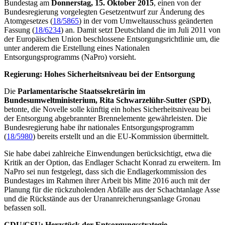
Bundestag am
Donnerstag, 15. Oktober 2015
, einen von der
Bundesregierung vorgelegten Gesetzentwurf zur Änderung des
Atomgesetzes (
18/5865
) in der vom Umweltausschuss geänderten
Fassung (
18/6234
) an. Damit setzt Deutschland die im Juli 2011 von
der Europäischen Union beschlossene Entsorgungsrichtlinie um, die
unter anderem die Erstellung eines Nationalen
Entsorgungsprogramms (NaPro) vorsieht.
Regierung: Hohes Sicherheitsniveau bei der Entsorgung
Die
Parlamentarische Staatssekretärin im
Bundesumweltministerium, Rita Schwarzelühr-Sutter (SPD)
,
betonte, die Novelle solle künftig ein hohes Sicherheitsniveau bei
der Entsorgung abgebrannter Brennelemente gewährleisten. Die
Bundesregierung habe ihr nationales Entsorgungsprogramm
(
18/5980
) bereits erstellt und an die EU-Kommission übermittelt.
Sie habe dabei zahlreiche Einwendungen berücksichtigt, etwa die
Kritik an der Option, das Endlager Schacht Konrad zu erweitern. Im
NaPro sei nun festgelegt, dass sich die Endlagerkommission des
Bundestages im Rahmen ihrer Arbeit bis Mitte 2016 auch mit der
Planung für die rückzuholenden Abfälle aus der Schachtanlage Asse
und die Rückstände aus der Urananreicherungsanlage Gronau
befassen soll.
CDU/CSU: Herzstück der Entsorgungsstrategie