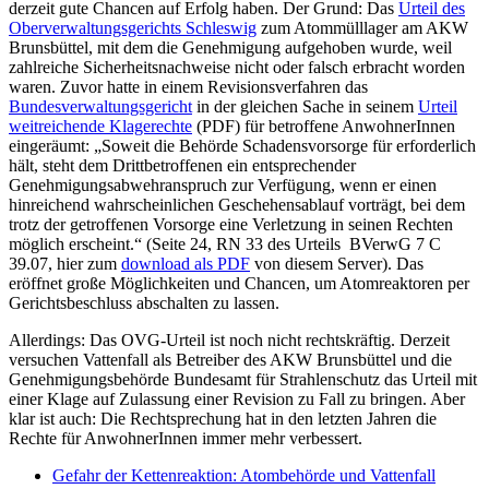
derzeit gute Chancen auf Erfolg haben. Der Grund: Das
Urteil des
Oberverwaltungsgerichts Schleswig
zum Atommülllager am AKW
Brunsbüttel, mit dem die Genehmigung aufgehoben wurde, weil
zahlreiche Sicherheitsnachweise nicht oder falsch erbracht worden
waren. Zuvor hatte in einem Revisionsverfahren das
Bundesverwaltungsgericht
in der gleichen Sache in seinem
Urteil
weitreichende Klagerechte
(PDF) für betroffene AnwohnerInnen
eingeräumt: „Soweit die Behörde Schadensvorsorge für erforderlich
hält, steht dem Drittbetroffenen ein entsprechender
Genehmigungsabwehranspruch zur Verfügung, wenn er einen
hinreichend wahrscheinlichen Geschehensablauf vorträgt, bei dem
trotz der getroffenen Vorsorge eine Verletzung in seinen Rechten
möglich erscheint.“ (Seite 24, RN 33 des Urteils BVerwG 7 C
39.07, hier zum
download als PDF
von diesem Server). Das
eröffnet große Möglichkeiten und Chancen, um Atomreaktoren per
Gerichtsbeschluss abschalten zu lassen.
Allerdings: Das OVG-Urteil ist noch nicht rechtskräftig. Derzeit
versuchen Vattenfall als Betreiber des AKW Brunsbüttel und die
Genehmigungsbehörde Bundesamt für Strahlenschutz das Urteil mit
einer Klage auf Zulassung einer Revision zu Fall zu bringen. Aber
klar ist auch: Die Rechtsprechung hat in den letzten Jahren die
Rechte für AnwohnerInnen immer mehr verbessert.
Gefahr der Kettenreaktion: Atombehörde und Vattenfall