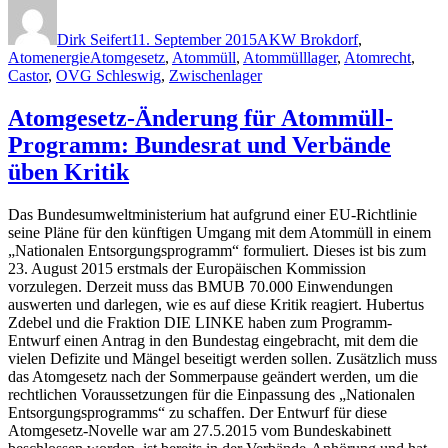
Autor
Veröffentlicht
Kategorien
am
Dirk Seifert
11. September 2015
AKW Brokdorf
,
Schlagwörter
Atomenergie
Atomgesetz
,
Atommüll
,
Atommülllager
,
Atomrecht
,
Castor
,
OVG Schleswig
,
Zwischenlager
Atomgesetz-Änderung für Atommüll-
Programm: Bundesrat und Verbände
üben Kritik
Das Bundesumweltministerium hat aufgrund einer EU-Richtlinie
seine Pläne für den künftigen Umgang mit dem Atommüll in einem
„Nationalen Entsorgungsprogramm“ formuliert. Dieses ist bis zum
23. August 2015 erstmals der Europäischen Kommission
vorzulegen. Derzeit muss das BMUB 70.000 Einwendungen
auswerten und darlegen, wie es auf diese Kritik reagiert. Hubertus
Zdebel und die Fraktion DIE LINKE haben zum Programm-
Entwurf einen Antrag in den Bundestag eingebracht, mit dem die
vielen Defizite und Mängel beseitigt werden sollen. Zusätzlich muss
das Atomgesetz nach der Sommerpause geändert werden, um die
rechtlichen Voraussetzungen für die Einpassung des „Nationalen
Entsorgungsprogramms“ zu schaffen. Der Entwurf für diese
Atomgesetz-Novelle war am 27.5.2015 vom Bundeskabinett