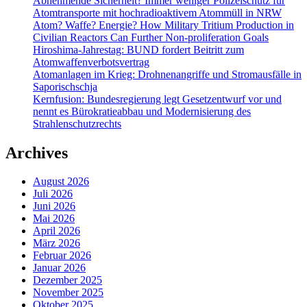
Abnehmende Sicherheit? Immer weniger Polizeischutz für
Atomtransporte mit hochradioaktivem Atommüll in NRW
Atom? Waffe? Energie? How Military Tritium Production in
Civilian Reactors Can Further Non-proliferation Goals
Hiroshima-Jahrestag: BUND fordert Beitritt zum
Atomwaffenverbotsvertrag
Atomanlagen im Krieg: Drohnenangriffe und Stromausfälle in
Saporischschja
Kernfusion: Bundesregierung legt Gesetzentwurf vor und
nennt es Bürokratieabbau und Modernisierung des
Strahlenschutzrechts
Archives
August 2026
Juli 2026
Juni 2026
Mai 2026
April 2026
März 2026
Februar 2026
Januar 2026
Dezember 2025
November 2025
Oktober 2025