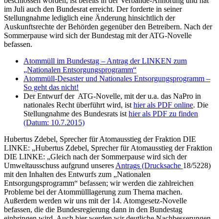
beschlossen worden, ist bereits in der Verbände-Anhörung und hat
im Juli auch den Bundesrat erreicht. Der forderte in seiner
Stellungnahme lediglich eine Änderung hinsichtlich der
Auskunftsrechte der Behörden gegenüber den Betreibern. Nach der
Sommerpause wird sich der Bundestag mit der ATG-Novelle
befassen.
Atommüll im Bundestag – Antrag der LINKEN zum
„Nationalen Entsorgungsprogramm“
Atommüll-Desaster und Nationales Entsorgungsprogramm –
So geht das nicht!
Der Entwurf der ATG-Novelle, mit der u.a. das NaPro in
nationales Recht überführt wird, ist
hier als PDF online
. Die
Stellungnahme des Bundesrats ist
hier als PDF zu finden
(Datum: 10.7.2015)
Hubertus Zdebel, Sprecher für Atomausstieg der Fraktion DIE
LINKE: „Hubertus Zdebel, Sprecher für Atomausstieg der Fraktion
DIE LINKE: „Gleich nach der Sommerpause wird sich der
Umweltausschuss aufgrund unseres
Antrags (Drucksache
18/5228)
mit den Inhalten des Entwurfs zum „Nationalen
Entsorgungsprogramm“ befassen; wir werden die zahlreichen
Probleme bei der Atommülllagerung zum Thema machen.
Außerdem werden wir uns mit der 14. Atomgesetz-Novelle
befassen, die die Bundesregierung dann in den Bundestag
einbringen wird. Auch hier werden wir deutliche Nachbesserungen