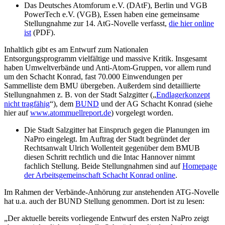
Das Deutsches Atomforum e.V. (DAtF), Berlin und VGB
PowerTech e.V. (VGB), Essen haben eine gemeinsame
Stellungnahme zur 14. AtG-Novelle verfasst,
die hier online
ist
(PDF).
Inhaltlich gibt es am Entwurf zum Nationalen
Entsorgungsprogramm vielfältige und massive Kritik. Insgesamt
haben Umweltverbände und Anti-Atom-Gruppen, vor allem rund
um den Schacht Konrad, fast 70.000 Einwendungen per
Sammelliste dem BMU übergeben. Außerdem sind detaillierte
Stellungnahmen z. B. von der Stadt Salzgitter („
Endlagerkonzept
nicht tragfähig
“), dem
BUND
und der AG Schacht Konrad (siehe
hier auf
www.atommuellreport.de
) vorgelegt worden.
Die Stadt Salzgitter hat Einspruch gegen die Planungen im
NaPro eingelegt. Im Auftrag der Stadt begründet der
Rechtsanwalt Ulrich Wollenteit gegenüber dem BMUB
diesen Schritt rechtlich und die Intac Hannover nimmt
fachlich Stellung. Beide Stellungnahmen sind auf
Homepage
der Arbeitsgemeinschaft Schacht Konrad online
.
Im Rahmen der Verbände-Anhörung zur anstehenden ATG-Novelle
hat u.a. auch der BUND Stellung genommen. Dort ist zu lesen:
„Der aktuelle bereits vorliegende Entwurf des ersten NaPro zeigt