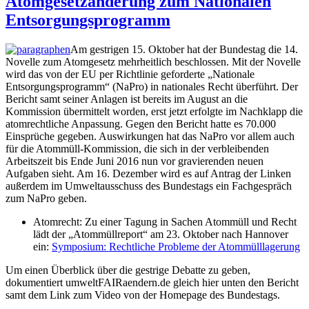
Atomgesetzänderung zum Nationalen
Entsorgungsprogramm
Am gestrigen 15. Oktober hat der Bundestag die 14.
Novelle zum Atomgesetz mehrheitlich beschlossen. Mit der Novelle
wird das von der EU per Richtlinie geforderte „Nationale
Entsorgungsprogramm“ (NaPro) in nationales Recht überführt. Der
Bericht samt seiner Anlagen ist bereits im August an die
Kommission übermittelt worden, erst jetzt erfolgte im Nachklapp die
atomrechtliche Anpassung. Gegen den Bericht hatte es 70.000
Einsprüche gegeben. Auswirkungen hat das NaPro vor allem auch
für die Atommüll-Kommission, die sich in der verbleibenden
Arbeitszeit bis Ende Juni 2016 nun vor gravierenden neuen
Aufgaben sieht. Am 16. Dezember wird es auf Antrag der Linken
außerdem im Umweltausschuss des Bundestags ein Fachgespräch
zum NaPro geben.
Atomrecht: Zu einer Tagung in Sachen Atommüll und Recht
lädt der „Atommüllreport“ am 23. Oktober nach Hannover
ein:
Symposium: Rechtliche Probleme der Atommülllagerung
Um einen Überblick über die gestrige Debatte zu geben,
dokumentiert umweltFAIRaendern.de gleich hier unten den Bericht
samt dem Link zum Video von der Homepage des Bundestags.